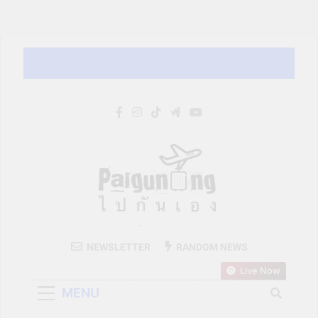
Skip
to
content
Paiguneng.com
NEWSLETTER
RANDOM NEWS
ไปกันเอง
Live Now
MENU