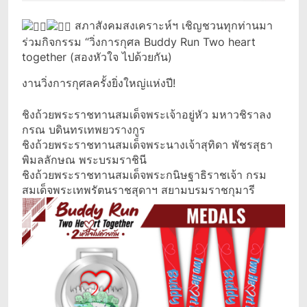
สภาสังคมสงเคราะห์ฯ เชิญชวนทุกท่านมา
ร่วมกิจกรรม “วิ่งการกุศล Buddy Run Two heart
together (สองหัวใจ ไปด้วยกัน)
งานวิ่งการกุศลครั้งยิ่งใหญ่แห่งปี!
ชิงถ้วยพระราชทานสมเด็จพระเจ้าอยู่หัว มหาวชิราลง
กรณ บดินทรเทพยวรางกูร
ชิงถ้วยพระราชทานสมเด็จพระนางเจ้าสุทิดา พัชรสุธา
พิมลลักษณ พระบรมราชินี
ชิงถ้วยพระราชทานสมเด็จพระกนิษฐาธิราชเจ้า กรม
สมเด็จพระเทพรัตนราชสุดาฯ สยามบรมราชกุมารี