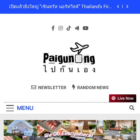
Skip
คุณภาพชีวิตของผู้คนทุกเจเนอเรชัน
เซ็นทรัลพัฒนา พร้อมด้วยบริษัทในกลุ่มเซ็นทรัล ร่วม
to
ถวายความอาลัย และน้อมสำนึกในพระกรุณาธิคุณ
ของสมเด็จพระเจ้าลูกเธอ เจ้าฟ้าพัชรกิติยาภา นเรนทิ
content
โออิชิ จับมือ เอสซีจีซี พัฒนาบรรจุภัณฑ์อาหารรักษ์
ราเทพยวดี กรมหลวงราชสาริณีสิริพัชร มหาวัชรราช
โลก ด้วยเทคโนโลยีย่อยสลายทางชีวภาพ “EcoRevo”
ธิดา เป็นล้นพ้น
เพื่อผู้บริโภคและสิ่งแวดล้อมที่ยั่งยืน
‘GMM SHOW’ ชวนสัมผัสฤดูแห่งความสุขกับ Chang
Cold Brew Cool Club Presents ‘นั่งเล่น 10’ เทศกาล
ดนตรีท่ามกลางธรรมชาติบรรยากาศดีที่สุดและสบาย
เปิดแล้วยิ่งใหญ่ “เซ็นทรัล นอร์ทวิลล์” Thailand’s First
ที่สุด ปักหมุด 19 ธันวาคมนี้ ที่ทองสมบูรณ์คลับ เขา
Outdoor-Inspired Indoor Shopping Centre ยกระดับ
ใหญ่
คุณภาพชีวิตของผู้คนทุกเจเนอเรชัน
เซ็นทรัลพัฒนา พร้อมด้วยบริษัทในกลุ่มเซ็นทรัล ร่วม
ถวายความอาลัย และน้อมสำนึกในพระกรุณาธิคุณ
ของสมเด็จพระเจ้าลูกเธอ เจ้าฟ้าพัชรกิติยาภา นเรนทิ
โออิชิ จับมือ เอสซีจีซี พัฒนาบรรจุภัณฑ์อาหารรักษ์
ราเทพยวดี กรมหลวงราชสาริณีสิริพัชร มหาวัชรราช
Paiguneng.com
โลก ด้วยเทคโนโลยีย่อยสลายทางชีวภาพ “EcoRevo”
ธิดา เป็นล้นพ้น
ไปกันเอง
เพื่อผู้บริโภคและสิ่งแวดล้อมที่ยั่งยืน
NEWSLETTER
RANDOM NEWS
Live Now
MENU