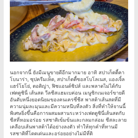
นอกจากนี้ ยังมีเมนูขายดีอีกมากมาย อาทิ สปาเก็ตตี้คา
โบนาร่า, ซุปครีมเห็ด, สปาเก็ตตี้ซอสโบโลเนส, แองเจิ้ล
แฮร์โยโย่, ตอติญ่า, ฟิชแอนด์ชิปส์ และพลาดไม่ได้กับ
เฟตตูชินี่ เส้นสด วีลชีสแฮมเบค่อน เมนูซิกเนเจอร์ขายดี
อันดับหนึ่งยอดนิยมของคนเครซี่ชีส พาสต้าเส้นสดที่มี
ความนุ่มละมุนและมีความหนึบที่ลงตัว สิ่งที่ทำให้จานนี้
พิเศษยิ่งขึ้นคือการผสมผสานระหว่างเฟตตูชินี่เส้นสดกับ
ชีสที่หอมอร่อย รสชาติเข้มข้นและกลมกล่อม ชีสละลาย
เคลือบเส้นพาสต้าได้อย่างลงตัว ทำให้ทุกคำที่ทานมี
รสชาติที่โดดเด่นและอร่อยอย่างไม่มีที่ติ