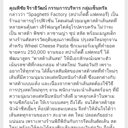
คุณพิชัย จิราธิวัฒน์ กรรมการบริหาร กลุ่มเซ็นทรัล
กล่าวว่า “Spaghetti Factory (สปาเก็ตตี้ แฟคทอรี่) เป็น
ร้านอาหารยุโรปฟิวชั่น โดดเด่นด้วยเมนูพาสต้าเส้นสดที่
หลายคนคุ้นตา เสิร์ฟเมนูสไตล์ยุโรปครบครัน ไม่ว่าจะ
เป็น พาสต้า พิซซ่า ลาซานญ่า ซุป สลัด พร้อมเมนูสเต็ก
ทางร้านคัดสรรวัตถุดิบคุณภาพเยี่ยม ปรุงสดใหม่ทุกจาน
สำหรับ Wheel Cheese Pasta ซิกเนเจอร์เมนูที่ทำยอด
ขายครบ 250,000 จานของ สปาเก็ตตี้ แฟคทอรี่ ได้
พัฒนาสูตร “พาสต้าเส้นสด” ให้มีเอกลักษณ์เฉพาะตัว
เน้นรสชาติที่กลมกล่อม ทำสดใหม่ วันต่อวัน!!! เพราะ
อยากให้ทุกท่าน ได้ลิ้มรสสัมผัสของพาสต้าสดที่ทำใหม่ๆ
เส้นที่มีความนุ่มนวลแต่หนึบหนับกำลังดี ซึ่งแตกต่างกับ
พาสต้าแบบแห้ง และเนื่องจากพาสต้าเส้นสดต้องใช้วิธี
การปรุงสดใหม่ทุกๆ จาน พนักงานจะนำเส้นสดร้อนๆ ที่มี
ความนุ่มนวลแต่หนึบหนับกำลังดี มาคลุกเคล้าในพาเม
ซานชีสก้อนโต ให้เราแบบสดๆ ถึงโต๊ะ จนได้พาสต้าสุด
นัวฉ่ำชีสเยิ้มๆ ท็อปด้วยแฮมเบคอน จึงทำให้มั่นใจได้ว่า
เส้นสดทุกจานของเรา สะอาด สด ใหม่ ปลอดภัยอย่าง
แน่นอน เพราะทางร้านพิถีพิถันกับการรีดเส้นตัดเส้น สด
ใหม่ พร้อมให้คุณได้ลองชิมเส้นสดแบบวันต่อวัน อีกทั้ง