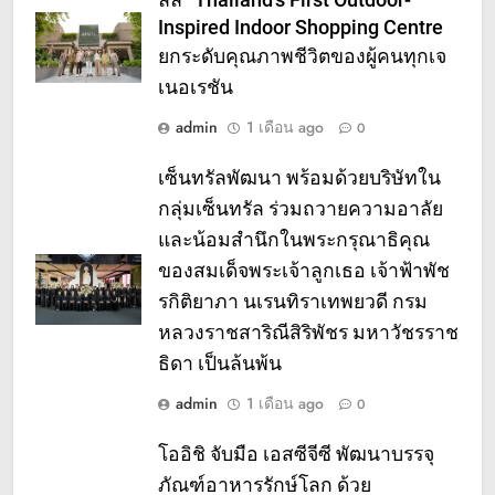
ลล์” Thailand’s First Outdoor-
Inspired Indoor Shopping Centre
ยกระดับคุณภาพชีวิตของผู้คนทุกเจ
เนอเรชัน
admin
1 เดือน ago
0
เซ็นทรัลพัฒนา พร้อมด้วยบริษัทใน
กลุ่มเซ็นทรัล ร่วมถวายความอาลัย
และน้อมสำนึกในพระกรุณาธิคุณ
ของสมเด็จพระเจ้าลูกเธอ เจ้าฟ้าพัช
รกิติยาภา นเรนทิราเทพยวดี กรม
หลวงราชสาริณีสิริพัชร มหาวัชรราช
ธิดา เป็นล้นพ้น
admin
1 เดือน ago
0
โออิชิ จับมือ เอสซีจีซี พัฒนาบรรจุ
ภัณฑ์อาหารรักษ์โลก ด้วย