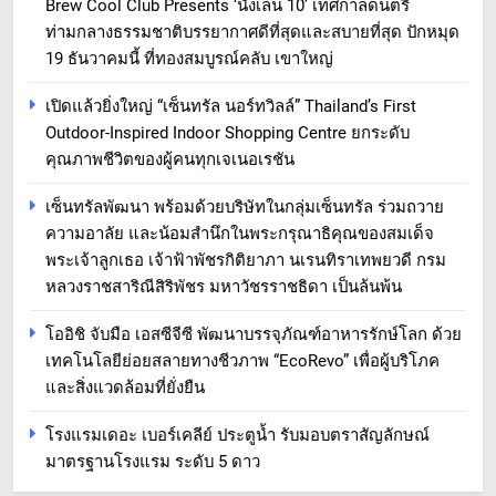
Brew Cool Club Presents ‘นั่งเล่น 10’ เทศกาลดนตรี
ท่ามกลางธรรมชาติบรรยากาศดีที่สุดและสบายที่สุด ปักหมุด
19 ธันวาคมนี้ ที่ทองสมบูรณ์คลับ เขาใหญ่
เปิดแล้วยิ่งใหญ่ “เซ็นทรัล นอร์ทวิลล์” Thailand’s First
Outdoor-Inspired Indoor Shopping Centre ยกระดับ
คุณภาพชีวิตของผู้คนทุกเจเนอเรชัน
เซ็นทรัลพัฒนา พร้อมด้วยบริษัทในกลุ่มเซ็นทรัล ร่วมถวาย
ความอาลัย และน้อมสำนึกในพระกรุณาธิคุณของสมเด็จ
พระเจ้าลูกเธอ เจ้าฟ้าพัชรกิติยาภา นเรนทิราเทพยวดี กรม
หลวงราชสาริณีสิริพัชร มหาวัชรราชธิดา เป็นล้นพ้น
โออิชิ จับมือ เอสซีจีซี พัฒนาบรรจุภัณฑ์อาหารรักษ์โลก ด้วย
เทคโนโลยีย่อยสลายทางชีวภาพ “EcoRevo” เพื่อผู้บริโภค
และสิ่งแวดล้อมที่ยั่งยืน
โรงแรมเดอะ เบอร์เคลีย์ ประตูน้ำ รับมอบตราสัญลักษณ์
มาตรฐานโรงแรม ระดับ 5 ดาว