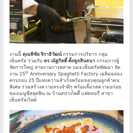
งานนี้
คุณพิชัย จิราธิวัฒน์
กรรมการบริหาร กลุ่ม
เซ็นทรัล ร่วมกับ
ดร.ณัฐกิตติ์ ตั้งพูลสินธนา
กรรมการผู้
จัดการใหญ่ สายงานการตลาด บมจ.เซ็นทรัลพัฒนา จัด
th
งาน 25
Anniversary Spaghetti Factory เฉลิมฉลอง
ครบรอบ 25 ปีแห่งความสำเร็จพร้อมขอบคุณลูกค้าคน
พิเศษ ร่วมสร้างความทรงจำดีๆ พร้อมลิ้มรสความอร่อย
ของเมนูชีสสุดฟิน ณ ร้านสปาเก็ตตี้ แฟคทอรี่ สาขา
เซ็นทรัลเวิลด์