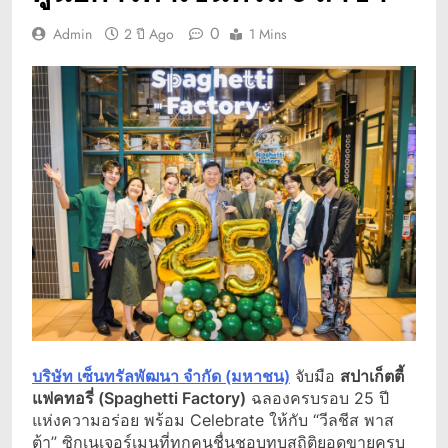
0
Admin
2 ปี Ago
1 Mins
บริษัท เซ็นทรัลพัฒนา จำกัด (มหาชน)
จับมือ
สปาเก็ตตี้
แฟคทอรี่
(Spaghetti Factory)
ฉลองครบรอบ 25 ปี
แห่งความอร่อย พร้อม Celebrate ให้กับ “วีลชีส พาส
ต้า” ซิกเนเจอร์เมนูที่ทุกคนชื่นชอบทุบสถิติยอดขายครบ