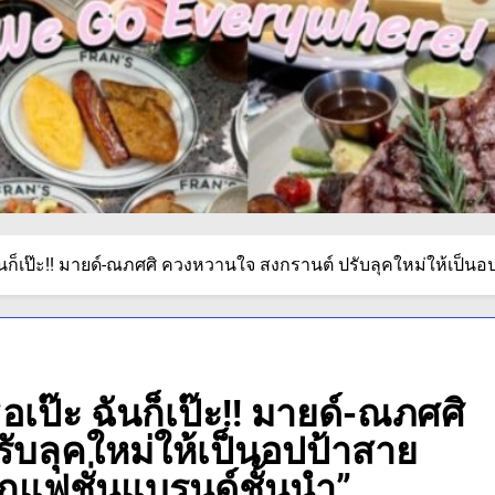
นก็เป๊ะ!! มายด์-ณภศศิ ควงหวานใจ สงกรานต์ ปรับลุคใหม่ให้เป็นอ
เป๊ะ ฉันก็เป๊ะ!! มายด์-ณภศศิ
บลุคใหม่ให้เป็นอปป้าสาย
ากแฟชั่นแบรนด์ชั้นนำ”