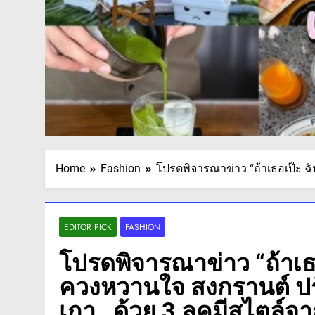
Home
Fashion
โปรดพิจารณาข่าว “ถ้าเธอเป๊ะ ฉั
EDITOR PICK
FASHION
โปรดพิจารณาข่าว “ถ้าเธอ
ควงหวานใจ สงกรานต์ ปรั
เกา…ด้วย 3 ลุคมีสไตล์จ