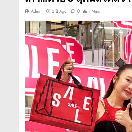
0
Admin
2 ปี Ago
1 Mins