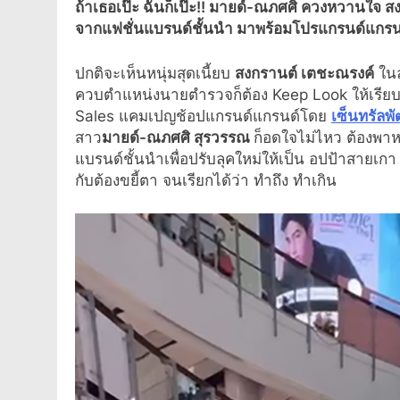
ถ้าเธอเป๊ะ ฉันก็เป๊ะ
!!
มายด์-
ณภศศิ ควงหวานใจ สงก
จากแฟชั่นแบรนด์ชั้นนำ มาพร้อมโปรแกรนด์แกร
ปกติจะเห็นหนุ่มสุดเนี้ยบ
สงกรานต์ เตชะณรงค์
ใน
ควบตำแหน่งนายตำรวจก็ต้อง
Keep Look
ให้เรีย
Sales
แคมเปญช้อปแกรนด์แกรนด์โดย
เซ็นทรัลพ
สาว
มายด์-ณภศศิ สุรวรรณ
ก็อดใจไม่ไหว ต้องพาหว
แบรนด์ชั้นนำเพื่อปรับลุคใหม่ให้เป็น อปป้าสายเกา คู่
กับต้องขยี้ตา จนเรียกได้ว่า ทำถึง ทำเกิน