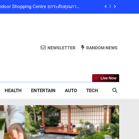
และน้อมสำนึกในพระกรุณาธิคุณของสมเด็จ
ริณีสิริพัชร มหาวัชรราชธิดา เป็นล้นพ้น
ลยีย่อยสลายทางชีวภาพ “EcoRevo” เพื่อผู้
บริโภคและสิ่งแวดล้อมที่ยั่งยืน
ub Presents ‘นั่งเล่น 10’ เทศกาลดนตรี
9 ธันวาคมนี้ ที่ทองสมบูรณ์คลับ เขาใหญ่
ed Indoor Shopping Centre ยกระดับคุณภาพ
NEWSLETTER
RANDOM NEWS
ชีวิตของผู้คนทุกเจเนอเรชัน
และน้อมสำนึกในพระกรุณาธิคุณของสมเด็จ
ริณีสิริพัชร มหาวัชรราชธิดา เป็นล้นพ้น
ลยีย่อยสลายทางชีวภาพ “EcoRevo” เพื่อผู้
Live Now
บริโภคและสิ่งแวดล้อมที่ยั่งยืน
HEALTH
ENTERTAIN
AUTO
TECH