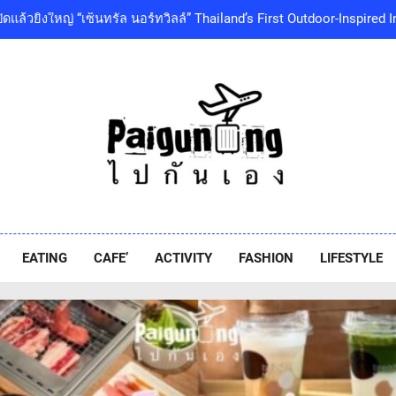
เซ็นทรัลพัฒนา พร้อมด้วยบริษัทในกลุ่มเซ็นทรัล ร่วมถวายความอาลัย 
พระเจ้าลูกเธอ เจ้าฟ้าพัชรกิติยาภา นเรนทิราเทพยวดี กรมหลวงราชสา
โออิชิ จับมือ เอสซีจีซี พัฒนาบรรจุภัณฑ์อาหารรักษ์โลก ด้วยเทคโนโ
‘GMM SHOW’ ชวนสัมผัสฤดูแห่งความสุขกับ Chang Cold Brew Cool Cl
ท่ามกลางธรรมชาติบรรยากาศดีที่สุดและสบายที่สุด ปักหมุด 1
ปิดแล้วยิ่งใหญ่ “เซ็นทรัล นอร์ทวิลล์” Thailand’s First Outdoor-Inspir
เซ็นทรัลพัฒนา พร้อมด้วยบริษัทในกลุ่มเซ็นทรัล ร่วมถวายความอาลัย 
พระเจ้าลูกเธอ เจ้าฟ้าพัชรกิติยาภา นเรนทิราเทพยวดี กรมหลวงราชสา
iguneng.com
โออิชิ จับมือ เอสซีจีซี พัฒนาบรรจุภัณฑ์อาหารรักษ์โลก ด้วยเทคโนโ
EATING
CAFE’
ACTIVITY
FASHION
LIFESTYLE