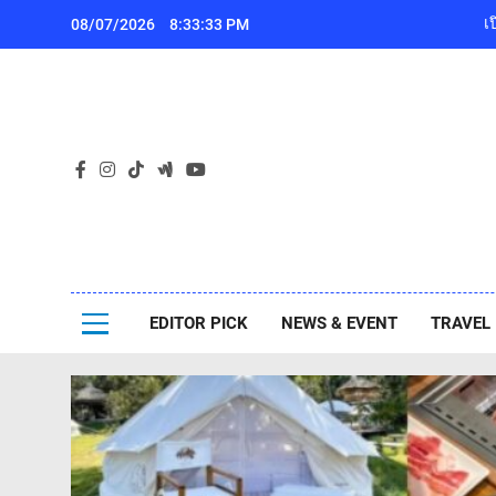
Skip
08/07/2026
8:33:36 PM
to
content
เ
Pa
ไปกันเอง
EDITOR PICK
NEWS & EVENT
TRAVEL