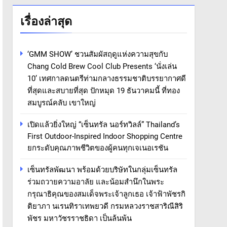
เรื่องล่าสุด
‘GMM SHOW’ ชวนสัมผัสฤดูแห่งความสุขกับ
Chang Cold Brew Cool Club Presents ‘นั่งเล่น
10’ เทศกาลดนตรีท่ามกลางธรรมชาติบรรยากาศดี
ที่สุดและสบายที่สุด ปักหมุด 19 ธันวาคมนี้ ที่ทอง
สมบูรณ์คลับ เขาใหญ่
เปิดแล้วยิ่งใหญ่ “เซ็นทรัล นอร์ทวิลล์” Thailand’s
First Outdoor-Inspired Indoor Shopping Centre
ยกระดับคุณภาพชีวิตของผู้คนทุกเจเนอเรชัน
เซ็นทรัลพัฒนา พร้อมด้วยบริษัทในกลุ่มเซ็นทรัล
ร่วมถวายความอาลัย และน้อมสำนึกในพระ
กรุณาธิคุณของสมเด็จพระเจ้าลูกเธอ เจ้าฟ้าพัชรกิ
ติยาภา นเรนทิราเทพยวดี กรมหลวงราชสาริณีสิริ
พัชร มหาวัชรราชธิดา เป็นล้นพ้น