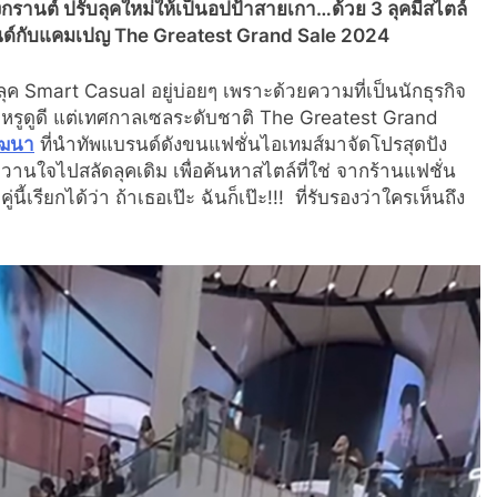
รานต์ ปรับลุคใหม่ให้เป็นอปป้าสายเกา…ด้วย
3
ลุคมีสไตล์
นด์กับแคมเปญ
The Greatest Grand Sale 2024
ลุค
Smart Casual
อยู่บ่อยๆ เพราะด้วยความที่เป็นนักธุรกิจ
บหรูดูดี แต่เทศกาลเซลระดับชาติ
The Greatest Grand
ัฒนา
ที่นำทัพแบรนด์ดังขนแฟชั่นไอเทมส์มาจัดโปรสุดปัง
านใจไปสลัดลุคเดิม เพื่อค้นหาสไตล์ที่ใช่ จากร้านแฟชั่น
นี้เรียกได้ว่า ถ้าเธอเป๊ะ ฉันก็เป๊ะ
!!!
ที่รับรองว่าใครเห็นถึง