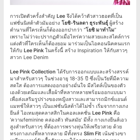
การเปิดตัวครั้งสำคัญ
Lee
จึงได้คว้าตัวสาวฮอตที่เป็น
แฟชั่นนิสต้าตัวมัมอย่าง
โยชิ-รินลดา ธุระพันธุ์
ผู้สร้าง
ตำนานที่ใครเห็นก็ต้องออกปากว่า “
โยชิ มาทำไม
”
เพราะไม่ว่าจะปรากฏตัวเมื่อไหร่ความสวยและสไตล์การ
แต่งตัวที่ใครเห็นก็ต้องยอม มาร่วมเป็นไอคอนนิคคนแรก
ให้กับ
Lee Pink
ในครั้งนี้ สร้าง Inspiration ให้กับสาวๆ
สาวก Lee Denim
Lee Pink Collection
ได้รับการออกแบบและสร้างสรรค์
มาสำหรับสาวๆ ในช่วงอายุ 18-35 ปี ซึ่งเป็นวัยที่มีความ
สดใส ต้องการแสดงออกอย่างมั่นใจ มีสไตล์เป็นของตัว
เองด้วยเดนิมและเสื้อผ้าที่หลากหลายพร้อมออกแบบมา
เพื่อส่งเสริมรูปร่างของหญิงสาวและสามารถมิกซ์แอนด์
แมทช์ให้สาวๆ เป็นแฟชั่นนิสต้าได้ไม่ซ้ำ เริ่มจากกางเกง
ยีนส์ ไอเทมสุดคลาสสิกในคอลเลคชั่น
Lee Pink
คือ
‘ความfeminine คล่องตัว ทันสมัย’ มีทั้ง กางเกงยีนส์เอว
สูงสำหรับสาวๆ ที่ต้องการพรางหุ่นให้เพรียวสวย ด้วย
ทรงกางเกงที่หลากหลาย มีทั้งทรง
Slim Fit
เน้นช่วงขา