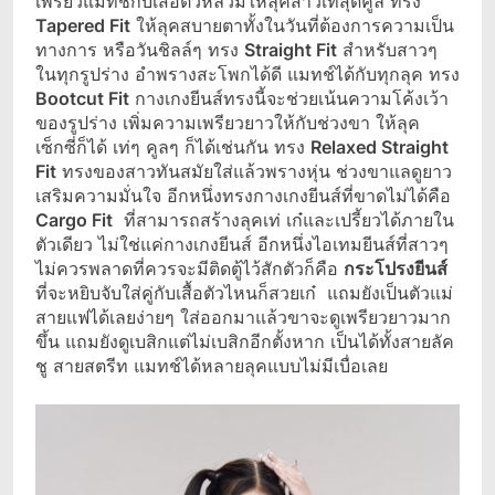
เพรียวแมทช์กับเสื้อตัวหลวมให้ลุคสาวเท่สุดคูล ทรง
Tapered Fit
ให้ลุคสบายตาทั้งในวันที่ต้องการความเป็น
ทางการ หรือวันชิลล์ๆ ทรง
Straight Fit
สำหรับสาวๆ
ในทุกรูปร่าง อำพรางสะโพกได้ดี แมทช์ได้กับทุกลุค ทรง
Bootcut Fit
กางเกงยีนส์ทรงนี้จะช่วยเน้นความโค้งเว้า
ของรูปร่าง เพิ่มความเพรียวยาวให้กับช่วงขา ให้ลุค
เซ็กซี่ก็ได้ เท่ๆ คูลๆ ก็ได้เช่นกัน ทรง
Relaxed Straight
Fit
ทรงของสาวทันสมัยใส่แล้วพรางหุ่น ช่วงขาแลดูยาว
เสริมความมั่นใจ อีกหนึ่งทรงกางเกงยีนส์ที่ขาดไม่ได้คือ
Cargo Fit
ที่สามารถสร้างลุคเท่ เก๋และเปรี้ยวได้ภายใน
ตัวเดียว ไม่ใช่แค่กางเกงยีนส์ อีกหนึ่งไอเทมยีนส์ที่สาวๆ
ไม่ควรพลาดที่ควรจะมีติดตู้ไว้สักตัวก็คือ
กระโปรงยีนส์
ที่จะหยิบจับใส่คู่กับเสื้อตัวไหนก็สวยเก๋ แถมยังเป็นตัวแม่
สายแฟได้เลยง่ายๆ ใส่ออกมาแล้วขาจะดูเพรียวยาวมาก
ขึ้น แถมยังดูเบสิกแต่ไม่เบสิกอีกตั้งหาก เป็นได้ทั้งสายลัค
ชู สายสตรีท แมทช์ได้หลายลุคแบบไม่มีเบื่อเลย