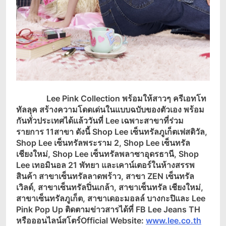
Lee Pink Collection
พร้อมให้สาวๆ ครีเอทโท
ทัลลุค สร้างความโดดเด่นในแบบฉบับของตัวเอง พร้อม
กันทั่วประเทศได้แล้ววันที่
Lee
เฉพาะสาขาที่ร่วม
รายการ
11
สาขา ดังนี้
Shop Lee
เซ็นทรัลภูเก็ตเฟสติวัล
,
Shop Lee
เซ็นทรัลพระราม
2, Shop Lee
เซ็นทรัล
เชียงใหม่
, Shop Lee
เซ็นทรัลพลาซาอุดรธานี
, Shop
Lee
เทอมินอล
21
พัทยา และเคาน์เตอร์ในห้างสรรพ
สินค้า สาขาเซ็นทรัลลาดพร้าว
,
สาขา
ZEN
เซ็นทรัล
เวิลด์
,
สาขาเซ็นทรัลปิ่นเกล้า
,
สาขาเซ็นทรัล เชียงใหม่
,
สาขาเซ็นทรัลภูเก็ต
,
สาขาเดอะมอลล์ บางกะปิและ
Lee
Pink Pop Up
ติดตามข่าวสารได้ที่
FB Lee Jeans TH
หรือออนไลน์สโตร์
Official Website:
www.lee.co.th