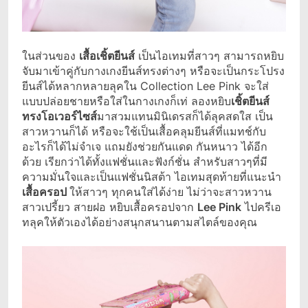
ในส่วนของ
เสื้อเชิ้ตยีนส์
เป็นไอเทมที่สาวๆ สามารถหยิบ
จับมาเข้าคู่กับกางเกงยีนส์ทรงต่างๆ หรือจะเป็นกระโปรง
ยีนส์ได้หลากหลายลุคใน Collection Lee Pink จะใส่
แบบปล่อยชายหรือใส่ในกางเกงก็เท่ ลองหยิบ
เชิ้ตยีนส์
ทรงโอเวอร์ไซส์
มาสวมแทนมินิเดรสก็ได้ลุคสดใส เป็น
สาวหวานก็ได้ หรือจะใช้เป็นเสื้อคลุมยีนส์ที่แมทช์กับ
อะไรก็ได้ไม่จำเจ แถมยังช่วยกันแดด กันหนาว ได้อีก
ด้วย เรียกว่าได้ทั้งแฟชั่นและฟังก์ชั่น สำหรับสาวๆที่มี
ความมั่นใจและเป็นแฟชั่นนิสต้า ไอเทมสุดท้ายที่แนะนำ
เสื้อครอป
ให้สาวๆ ทุกคนใส่ได้ง่าย ไม่ว่าจะสาวหวาน
สาวเปรี้ยว สายฝอ หยิบเสื้อครอปจาก
Lee Pink
ไปครีเอ
ทลุคให้ตัวเองได้อย่างสนุกสนานตามสไตล์ของคุณ