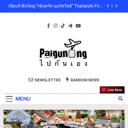
Skip
คุณภาพชีวิตของผู้คนทุกเจเนอเรชัน
เซ็นทรัลพัฒนา พร้อมด้วยบริษัทในกลุ่มเซ็นทรัล ร่วม
to
ถวายความอาลัย และน้อมสำนึกในพระกรุณาธิคุณ
ของสมเด็จพระเจ้าลูกเธอ เจ้าฟ้าพัชรกิติยาภา นเรนทิ
content
โออิชิ จับมือ เอสซีจีซี พัฒนาบรรจุภัณฑ์อาหารรักษ์
ราเทพยวดี กรมหลวงราชสาริณีสิริพัชร มหาวัชรราช
โลก ด้วยเทคโนโลยีย่อยสลายทางชีวภาพ “EcoRevo”
ธิดา เป็นล้นพ้น
เพื่อผู้บริโภคและสิ่งแวดล้อมที่ยั่งยืน
‘GMM SHOW’ ชวนสัมผัสฤดูแห่งความสุขกับ Chang
Cold Brew Cool Club Presents ‘นั่งเล่น 10’ เทศกาล
ดนตรีท่ามกลางธรรมชาติบรรยากาศดีที่สุดและสบาย
เปิดแล้วยิ่งใหญ่ “เซ็นทรัล นอร์ทวิลล์” Thailand’s First
ที่สุด ปักหมุด 19 ธันวาคมนี้ ที่ทองสมบูรณ์คลับ เขา
Outdoor-Inspired Indoor Shopping Centre ยกระดับ
ใหญ่
คุณภาพชีวิตของผู้คนทุกเจเนอเรชัน
เซ็นทรัลพัฒนา พร้อมด้วยบริษัทในกลุ่มเซ็นทรัล ร่วม
ถวายความอาลัย และน้อมสำนึกในพระกรุณาธิคุณ
ของสมเด็จพระเจ้าลูกเธอ เจ้าฟ้าพัชรกิติยาภา นเรนทิ
โออิชิ จับมือ เอสซีจีซี พัฒนาบรรจุภัณฑ์อาหารรักษ์
ราเทพยวดี กรมหลวงราชสาริณีสิริพัชร มหาวัชรราช
Paiguneng.com
โลก ด้วยเทคโนโลยีย่อยสลายทางชีวภาพ “EcoRevo”
ธิดา เป็นล้นพ้น
ไปกันเอง
เพื่อผู้บริโภคและสิ่งแวดล้อมที่ยั่งยืน
NEWSLETTER
RANDOM NEWS
Live Now
MENU