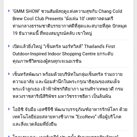
‘GMM SHOW’ ชวนสัมผัสฤดูแห่งความสุขกับ Chang Cold
Brew Cool Club Presents ‘นั่งเล่น 10’ เทศกาลดนตรี
ท่ามกลางธรรมชาติบรรยากาศดีที่สุดและสบายที่สุด ปักหมุด
19 ธันวาคมนี้ ที่ทองสมบูรณ์คลับ เขาใหญ่
เปิดแล้วยิ่งใหญ่ “เซ็นทรัล นอร์ทวิลล์” Thailand’s First
Outdoor-Inspired Indoor Shopping Centre ยกระดับ
คุณภาพชีวิตของผู้คนทุกเจเนอเรชัน
เซ็นทรัลพัฒนา พร้อมด้วยบริษัทในกลุ่มเซ็นทรัล ร่วมถวาย
ความอาลัย และน้อมสำนึกในพระกรุณาธิคุณของสมเด็จ
พระเจ้าลูกเธอ เจ้าฟ้าพัชรกิติยาภา นเรนทิราเทพยวดี กรม
หลวงราชสาริณีสิริพัชร มหาวัชรราชธิดา เป็นล้นพ้น
โออิชิ จับมือ เอสซีจีซี พัฒนาบรรจุภัณฑ์อาหารรักษ์โลก ด้วย
เทคโนโลยีย่อยสลายทางชีวภาพ “EcoRevo” เพื่อผู้บริโภค
และสิ่งแวดล้อมที่ยั่งยืน