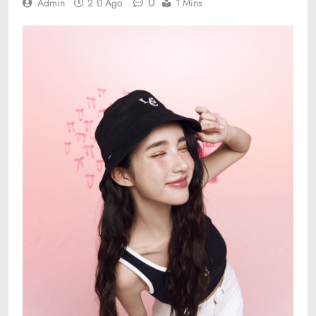
0
Admin
2 ปี Ago
1 Mins