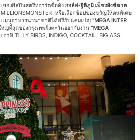
องศิลปินสตรีทอาร์ตชื่อดัง
กอล์ฟ-ฐิติภูมิ เพ็ชรสังข์ฆาต
บบ MILLIONSMONSTER หรือเลือกช้อปของขวัญให้คนพิเศษ
กับเมนูอาหารนานาชาติได้ฟรีกับแคมเปญ
“
MEGA INTER
ใหญ่ที่สุดของกรุงเทพฝั่งตะวันออกกับงาน
“
MEGA
ย อาทิ TILLY BIRDS, INDIGO, COCKTAIL, BIG ASS,