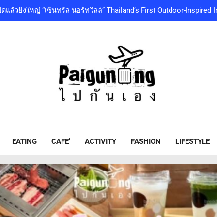
เซ็นทรัลพัฒนา พร้อมด้วยบริษัทในกลุ่มเซ็นทรัล ร่วมถวายความอาลัย 
พระเจ้าลูกเธอ เจ้าฟ้าพัชรกิติยาภา นเรนทิราเทพยวดี กรมหลวงราชสา
โออิชิ จับมือ เอสซีจีซี พัฒนาบรรจุภัณฑ์อาหารรักษ์โลก ด้วยเทคโนโ
‘GMM SHOW’ ชวนสัมผัสฤดูแห่งความสุขกับ Chang Cold Brew Cool Cl
ท่ามกลางธรรมชาติบรรยากาศดีที่สุดและสบายที่สุด ปักหมุด 1
ปิดแล้วยิ่งใหญ่ “เซ็นทรัล นอร์ทวิลล์” Thailand’s First Outdoor-Inspir
เซ็นทรัลพัฒนา พร้อมด้วยบริษัทในกลุ่มเซ็นทรัล ร่วมถวายความอาลัย 
พระเจ้าลูกเธอ เจ้าฟ้าพัชรกิติยาภา นเรนทิราเทพยวดี กรมหลวงราชสา
iguneng.com
โออิชิ จับมือ เอสซีจีซี พัฒนาบรรจุภัณฑ์อาหารรักษ์โลก ด้วยเทคโนโ
EATING
CAFE’
ACTIVITY
FASHION
LIFESTYLE