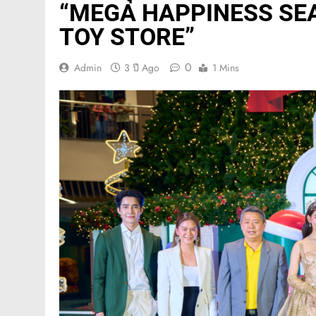
“MEGA HAPPINESS SEA
TOY STORE”
0
Admin
3 ปี Ago
1 Mins