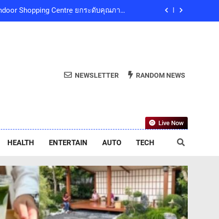
และน้อมสำนึกในพระกรุณาธิคุณของสมเด็จ
ริณีสิริพัชร มหาวัชรราชธิดา เป็นล้นพ้น
ลยีย่อยสลายทางชีวภาพ “EcoRevo” เพื่อผู้
บริโภคและสิ่งแวดล้อมที่ยั่งยืน
ub Presents ‘นั่งเล่น 10’ เทศกาลดนตรี
9 ธันวาคมนี้ ที่ทองสมบูรณ์คลับ เขาใหญ่
ed Indoor Shopping Centre ยกระดับคุณภาพ
NEWSLETTER
RANDOM NEWS
ชีวิตของผู้คนทุกเจเนอเรชัน
และน้อมสำนึกในพระกรุณาธิคุณของสมเด็จ
ริณีสิริพัชร มหาวัชรราชธิดา เป็นล้นพ้น
ลยีย่อยสลายทางชีวภาพ “EcoRevo” เพื่อผู้
Live Now
บริโภคและสิ่งแวดล้อมที่ยั่งยืน
HEALTH
ENTERTAIN
AUTO
TECH