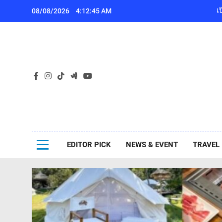
Skip
08/08/2026
4:12:47 AM
to
content
เ
Pa
ไปกันเอง
EDITOR PICK
NEWS & EVENT
TRAVEL