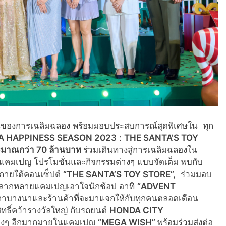
่นของการเฉลิมฉลอง พร้อมมอบประสบการณ์สุดพิเศษใน ทุก
 HAPPINESS SEASON 2023
:
THE SANTA’S TOY
ะมาณกว่า 70 ล้านบาท
ร่วมเดินทางสู่การเฉลิมฉลองใน
คมเปญ โปรโมชั่นและกิจกรรมต่างๆ แบบจัดเต็ม พบกับ
ร ภายใต้คอนเซ็ปต์
“
THE SANTA’S TOY STORE”,
ร่วมมอบ
วยหลากหลายแคมเปญเอาใจนักช้อป อาทิ
“
ADVENT
าบางนาและร้านค้าที่จะมาแจกให้กับทุกคนตลอดเดือน
ิทธิ์คว้ารางวัลใหญ่ กับรถยนต์
HONDA CITY
างๆ อีกมากมายในแคมเปญ
“
MEGA WISH”
พร้อมร่วมส่งต่อ