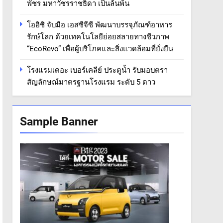
พัชร มหาวัชรราชธิดา เป็นล้นพ้น
โออิชิ จับมือ เอสซีจีซี พัฒนาบรรจุภัณฑ์อาหาร
รักษ์โลก ด้วยเทคโนโลยีย่อยสลายทางชีวภาพ
“EcoRevo” เพื่อผู้บริโภคและสิ่งแวดล้อมที่ยั่งยืน
โรงแรมเดอะ เบอร์เคลีย์ ประตูน้ำ รับมอบตรา
สัญลักษณ์มาตรฐานโรงแรม ระดับ 5 ดาว
Sample Banner