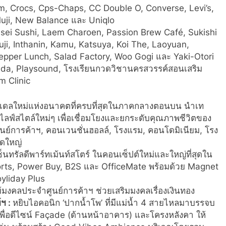
um, Crocs, Cps-Chaps, CC Double O, Converse, Levi’s,
Muji, New Balance และ Uniqlo
sei Sushi, Laem Charoen, Passion Brew Café, Sukishi
uji, Inthanin, Kamu, Katsuya, Koi The, Laoyuan,
epper Lunch, Salad Factory, Woo Gogi และ Yaki-Otori
hida, Playsound, โรงเรียนกวดวิชานครสวรรค์สอนเสริม
 Clinic
โมเดลใหม่แห่งอนาคตที่ครบที่สุดในภาคกลางตอนบน นำเท
ลฟ์สไตล์ใหม่ๆ เพื่อเชื่อมโยงและยกระดับคุณภาพชีวิตของ
ูนย์การค้าฯ, คอนเวนชั่นฮอลล์, โรงแรม, คอนโดมิเนียม, โรง
าดใหญ่
เซ็นทรัลดีพาร์ทเม้นท์สโตร์ ในคอนเซ็ปต์ใหม่และใหญ่ที่สุดใน
ts, Power Buy, B2S และ OfficeMate พร้อมด้วย Magnet
yliday Plus
้มงคลประจำศูนย์การค้าฯ ช่วยเสริมมงคลเรื่องเงินทอง
์ฯ :
หยิบไอคอนิก ‘ปากน้ำโพ’ ที่มีแม่น้ำ 4 สายไหลมาบรรจบ
พื่อดีไซน์ Façade (ด้านหน้าอาคาร) และโครงหลังคา ให้