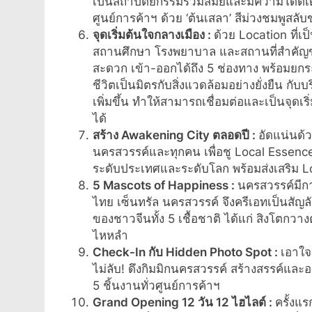
เป็นสถาปัตยกรรมร่วมสมัยและมีความโดดเ
ศูนย์การค้าฯ ด้วย ‘ต้นเสลา’ สีม่วงชมพูสลั
จุดเริ่มต้นใจกลางเมือง
:
ด้วย Location ที่เ
สถานศึกษา โรงพยาบาล และสถานที่สำคัญของ
สะดวก เข้า-ออกได้ถึง 5 ช่องทาง พร้อมยกร
ชีวิตเป็นมิตรกับสิ่งแวดล้อมอย่างยั่งยืน กั
เพิ่มขึ้น ทำให้สามารถเชื่อมต่อและเป็นจุดเริ
ได้
สร้าง
Awakening City ตลอดปี :
อัดแน่นด้
นครสวรรค์และทุกคน เพื่อชู Local Essence
ระดับประเทศและระดับโลก พร้อมส่งเสริม Lo
5 Mascots of Happiness :
นครสวรรค์มีการ
ไทย เซ็นทรัล นครสวรรค์ จึงครีเอทเป็นสัญ
ของชาวจีนทั้ง 5 เชื้อชาติ ได้แก่ สิงโตกวางต
ไหหลำ
Check-In กับ Hidden Photo Spot :
เอาใจ
ไม่ลับ! ดึงกิมมิกนครสวรรค์ สร้างสรรค์แล
5 ชิ้นงานทั่วศูนย์การค้าฯ
Grand Opening 12 วัน 12 ไฮไลต์ :
ครั้งแ