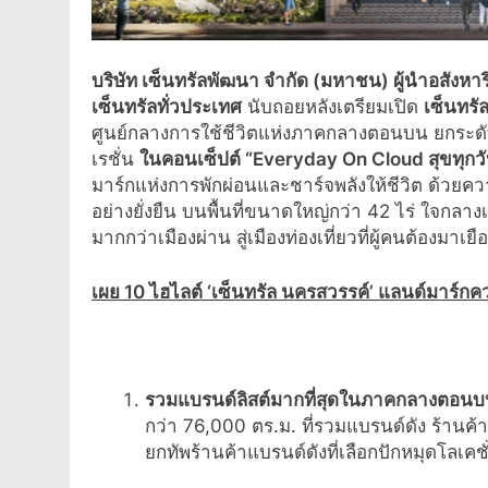
บริษัท เซ็นทรัลพัฒนา จำกัด (มหาชน) ผู้นำอสังหาริ
เซ็นทรัลทั่วประเทศ
นับถอยหลังเตรียมเปิด
เซ็นทรั
ศูนย์กลางการใช้ชีวิตแห่งภาคกลางตอนบน ยกระดับ
เรชั่น
ในคอนเซ็ปต์ “
Everyday On Cloud สุขทุกวั
มาร์กแห่งการพักผ่อนและชาร์จพลังให้ชีวิต ด้วยค
อย่างยั่งยืน บนพื้นที่ขนาดใหญ่กว่า 42 ไร่ ใจกลางเ
มากกว่าเมืองผ่าน สู่เมืองท่องเที่ยวที่ผู้คนต้องมาเย
เผย
10 ไฮไลต์ ‘เซ็นทรัล นครสวรรค์’ แลนด์มาร์ก
รวมแบรนด์ลิสต์มากที่สุดในภาคกลางตอนบ
กว่า 76,000 ตร.ม. ที่รวมแบรนด์ดัง ร้านค
ยกทัพร้านค้าแบรนด์ดังที่เลือกปักหมุดโลเคชั