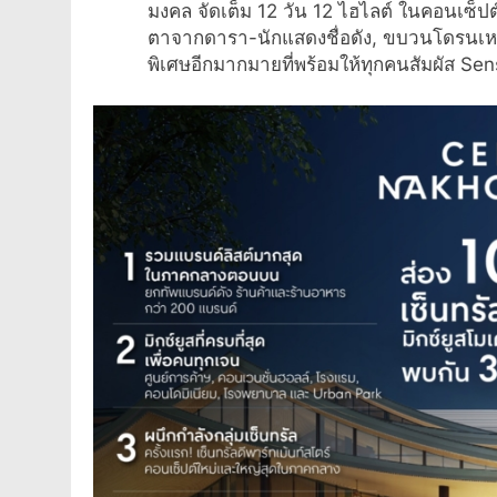
มงคล จัดเต็ม 12 วัน 12 ไฮไลต์ ในคอนเซ็ปต
ตาจากดารา-นักแสดงชื่อดัง, ขบวนโดรนเหน
พิเศษอีกมากมายที่พร้อมให้ทุกคนสัมผัส S