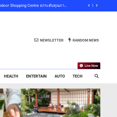
และน้อมสำนึกในพระกรุณาธิคุณของสมเด็จ
ริณีสิริพัชร มหาวัชรราชธิดา เป็นล้นพ้น
ลยีย่อยสลายทางชีวภาพ “EcoRevo” เพื่อผู้
บริโภคและสิ่งแวดล้อมที่ยั่งยืน
ub Presents ‘นั่งเล่น 10’ เทศกาลดนตรี
9 ธันวาคมนี้ ที่ทองสมบูรณ์คลับ เขาใหญ่
ed Indoor Shopping Centre ยกระดับคุณภาพ
NEWSLETTER
RANDOM NEWS
ชีวิตของผู้คนทุกเจเนอเรชัน
และน้อมสำนึกในพระกรุณาธิคุณของสมเด็จ
ริณีสิริพัชร มหาวัชรราชธิดา เป็นล้นพ้น
ลยีย่อยสลายทางชีวภาพ “EcoRevo” เพื่อผู้
Live Now
บริโภคและสิ่งแวดล้อมที่ยั่งยืน
HEALTH
ENTERTAIN
AUTO
TECH