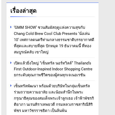
เรื่องล่าสุด
‘GMM SHOW’ ชวนสัมผัสฤดูแห่งความสุขกับ
Chang Cold Brew Cool Club Presents ‘นั่งเล่น
10’ เทศกาลดนตรีท่ามกลางธรรมชาติบรรยากาศดี
ที่สุดและสบายที่สุด ปักหมุด 19 ธันวาคมนี้ ที่ทอง
สมบูรณ์คลับ เขาใหญ่
เปิดแล้วยิ่งใหญ่ “เซ็นทรัล นอร์ทวิลล์” Thailand’s
First Outdoor-Inspired Indoor Shopping Centre
ยกระดับคุณภาพชีวิตของผู้คนทุกเจเนอเรชัน
เซ็นทรัลพัฒนา พร้อมด้วยบริษัทในกลุ่มเซ็นทรัล
ร่วมถวายความอาลัย และน้อมสำนึกในพระ
กรุณาธิคุณของสมเด็จพระเจ้าลูกเธอ เจ้าฟ้าพัชรกิ
ติยาภา นเรนทิราเทพยวดี กรมหลวงราชสาริณีสิริ
พัชร มหาวัชรราชธิดา เป็นล้นพ้น