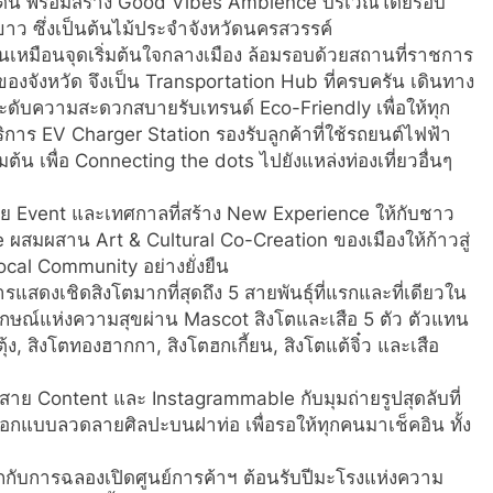
ด่น พร้อมสร้าง Good Vibes Ambience บริเวณโดยรอบ
บขาว ซึ่งเป็นต้นไม้ประจำจังหวัดนครสวรรค์
ป็นเหมือนจุดเริ่มต้นใจกลางเมือง ล้อมรอบด้วยสถานที่ราชการ
จังหวัด จึงเป็น Transportation Hub ที่ครบครัน เดินทาง
ะดับความสะดวกสบายรับเทรนด์ Eco-Friendly เพื่อให้ทุก
บบริการ EV Charger Station รองรับลูกค้าที่ใช้รถยนต์ไฟฟ้า
่มต้น เพื่อ Connecting the dots ไปยังแหล่งท่องเที่ยวอื่นๆ
วย Event และเทศกาลที่สร้าง New Experience ให้กับชาว
 ผสมผสาน Art & Cultural Co-Creation ของเมืองให้ก้าวสู่
cal Community อย่างยั่งยืน
แสดงเชิดสิงโตมากที่สุดถึง 5 สายพันธุ์ที่แรกและที่เดียวใน
ลักษณ์แห่งความสุขผ่าน Mascot สิงโตและเสือ 5 ตัว ตัวแทน
ุ้ง, สิงโตทองฮากกา, สิงโตฮกเกี้ยน, สิงโตแต้จิ๋ว และเสือ
สาย Content และ Instagrammable กับมุมถ่ายรูปสุดลับที่
ะออกแบบลวดลายศิลปะบนฝาท่อ เพื่อรอให้ทุกคนมาเช็คอิน ทั้ง
รกกับการฉลองเปิดศูนย์การค้าฯ ต้อนรับปีมะโรงแห่งความ