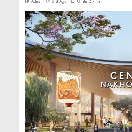
0
Admin
3 ปี Ago
2 Mins