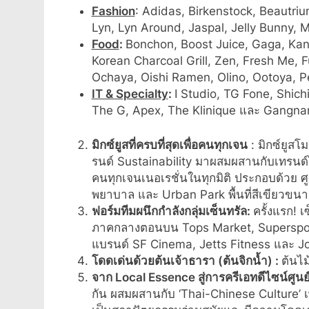
Fashion
: Adidas, Birkenstock, Beautri
Lyn, Lyn Around, Jaspal, Jelly Bunny, 
Food
:
Bonchon, Boost Juice, Gaga, Kan
Korean Charcoal Grill, Zen, Fresh Me, F
Ochaya, Oishi Ramen, Olino, Ootoya, P
IT & Specialty
:
I Studio, TG Fone, Shic
The G, Apex, The Klinique และ Gangnam
มิกซ์ยูสที่ครบที่สุดเพื่อคนทุกเจน
: มิกซ์ยูส
รนด์ Sustainability มาผสมผสานกับเทรนด์ไ
คนทุกเจนเนอเรชั่นในทุกมิติ ประกอบด้วย ศ
พยาบาล และ Urban Park พื้นที่สีเขียวขน
ฟอร์มทีมผนึกกำลังกลุ่มเซ็นทรัล
:
ครั้งแรก! 
ภาคกลางตอนบน Tops Market, Superspor
แบรนด์ SF Cinema, Jetts Fitness และ Jo
โดดเด่นด้วยต้นเจ้าธารา
(ต้นจิกน้ำ) :
ต้นไม
จาก
Local Essence สู่การครีเอทดีไซน์ศูนย
กัน ผสมผสานกับ ‘Thai-Chinese Culture’ เ