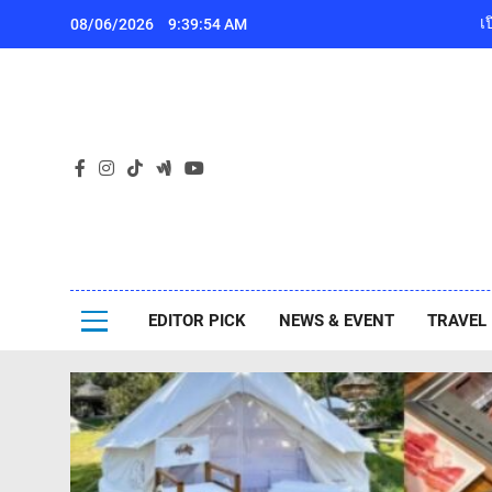
Skip
08/06/2026
9:39:56 AM
to
content
เ
Pa
ไปกันเอง
EDITOR PICK
NEWS & EVENT
TRAVEL