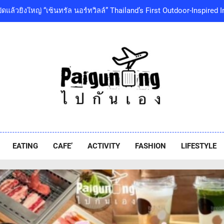
เซ็นทรัลพัฒนา พร้อมด้วยบริษัทในกลุ่มเซ็นทรัล ร่วมถวายความอาลัย 
พระเจ้าลูกเธอ เจ้าฟ้าพัชรกิติยาภา นเรนทิราเทพยวดี กรมหลวงราชสา
โออิชิ จับมือ เอสซีจีซี พัฒนาบรรจุภัณฑ์อาหารรักษ์โลก ด้วยเทคโนโ
‘GMM SHOW’ ชวนสัมผัสฤดูแห่งความสุขกับ Chang Cold Brew Cool Cl
ท่ามกลางธรรมชาติบรรยากาศดีที่สุดและสบายที่สุด ปักหมุด 1
ปิดแล้วยิ่งใหญ่ “เซ็นทรัล นอร์ทวิลล์” Thailand’s First Outdoor-Inspir
เซ็นทรัลพัฒนา พร้อมด้วยบริษัทในกลุ่มเซ็นทรัล ร่วมถวายความอาลัย 
พระเจ้าลูกเธอ เจ้าฟ้าพัชรกิติยาภา นเรนทิราเทพยวดี กรมหลวงราชสา
iguneng.com
โออิชิ จับมือ เอสซีจีซี พัฒนาบรรจุภัณฑ์อาหารรักษ์โลก ด้วยเทคโนโ
EATING
CAFE’
ACTIVITY
FASHION
LIFESTYLE