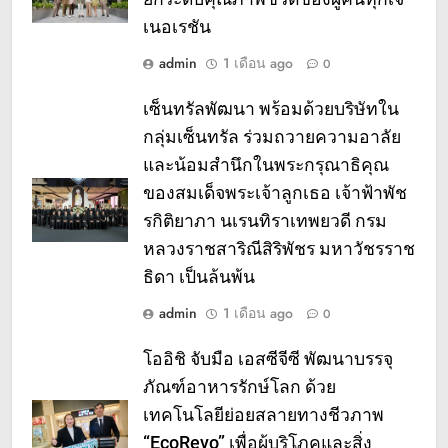
เนอเรชัน
admin
1 เดือน ago
0
เซ็นทรัลพัฒนา พร้อมด้วยบริษัทใน
กลุ่มเซ็นทรัล ร่วมถวายความอาลัย
และน้อมสำนึกในพระกรุณาธิคุณ
ของสมเด็จพระเจ้าลูกเธอ เจ้าฟ้าพัช
รกิติยาภา นเรนทิราเทพยวดี กรม
หลวงราชสาริณีสิริพัชร มหาวัชรราช
ธิดา เป็นล้นพ้น
admin
1 เดือน ago
0
โออิชิ จับมือ เอสซีจีซี พัฒนาบรรจุ
ภัณฑ์อาหารรักษ์โลก ด้วย
เทคโนโลยีย่อยสลายทางชีวภาพ
“EcoRevo” เพื่อผู้บริโภคและสิ่ง