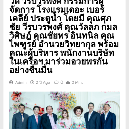
วดี วีรบวรพงศ์ กรรมการผู้
จัดการ โรงแรมเดอะ เบอร์
เคลีย์ ประตูน้ำ โดยมี คุณศุภ
ชัย วีรบวรพงศ์ คุณวัลลภ กมล
วิศิษฎ์ คุณชัยพร อินทนิล คุณ
ไพฑูรย์ อำนวยวิทยากุล พร้อม
คณะผู้บริหาร พนักงานบริษัท
ในเครือฯ มาร่วมอวยพรกัน
อย่างชื่นมื่น
0
Admin
2 ปี Ago
0 Mins