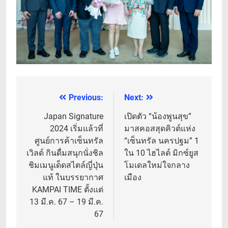
Previous:
Next:
แนะแนว
เรื่อง
Japan Signature
เปิดตัว “น้องพูนสุข”
2024 เริ่มแล้วที่
มาสคอสสุดคิวต์แห่ง
ศูนย์การค้าเซ็นทรัล
“เซ็นทรัล นครปฐม” 1
เวิลด์ กินดื่มสนุกนั่งชิล
ใน 10 ไฮไลต์ มิกซ์ยูส
ชิมเมนูเด็ดสไตล์ญี่ปุ่น
โมเดลใหม่ใจกลาง
แท้ ในบรรยากาศ
เมือง
KAMPAI TIME ตั้งแต่
13 มี.ค. 67 – 19 มี.ค.
67