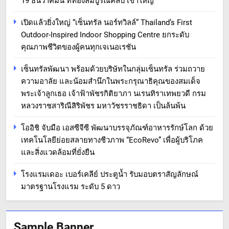
19 ธันวาคมนี้ ที่ทองสมบูรณ์คลับ เขาใหญ่
เปิดแล้วยิ่งใหญ่ “เซ็นทรัล นอร์ทวิลล์” Thailand’s First
Outdoor-Inspired Indoor Shopping Centre ยกระดับ
คุณภาพชีวิตของผู้คนทุกเจเนอเรชัน
เซ็นทรัลพัฒนา พร้อมด้วยบริษัทในกลุ่มเซ็นทรัล ร่วมถวาย
ความอาลัย และน้อมสำนึกในพระกรุณาธิคุณของสมเด็จ
พระเจ้าลูกเธอ เจ้าฟ้าพัชรกิติยาภา นเรนทิราเทพยวดี กรม
หลวงราชสาริณีสิริพัชร มหาวัชรราชธิดา เป็นล้นพ้น
โออิชิ จับมือ เอสซีจีซี พัฒนาบรรจุภัณฑ์อาหารรักษ์โลก ด้วย
เทคโนโลยีย่อยสลายทางชีวภาพ “EcoRevo” เพื่อผู้บริโภค
และสิ่งแวดล้อมที่ยั่งยืน
โรงแรมเดอะ เบอร์เคลีย์ ประตูน้ำ รับมอบตราสัญลักษณ์
มาตรฐานโรงแรม ระดับ 5 ดาว
Sample Banner