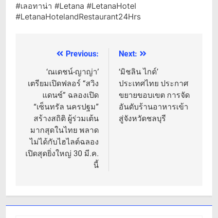
#เลอทาน่า #Letana #LetanaHotel
#LetanaHotelandRestaurant24Hrs
Previous:
Next:
แนะแนว
เรื่อง
‘ณเดชน์-ญาญ่า’
‘มิชลิน ไกด์’
เตรียมเปิดฟลอร์ “สวิง
ประเทศไทย ประกาศ
แดนซ์” ฉลองเปิด
ขยายขอบเขต การจัด
“เซ็นทรัล นครปฐม”
อันดับร้านอาหารเข้า
สร้างสถิติ ผู้ร่วมเต้น
สู่จังหวัดชลบุรี
มากสุดในไทย พลาด
ไม่ได้กับไฮไลต์ฉลอง
เปิดสุดยิ่งใหญ่ 30 มี.ค.
นี้