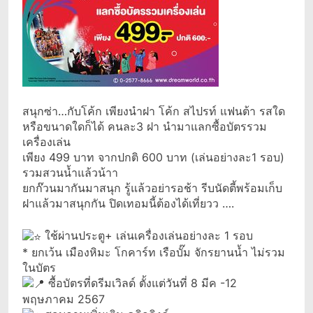
สนุกซ่า…กับโค้ก เพียงนำฝา โค้ก สไปรท์ แฟนต้า รสใด
หรือขนาดใดก็ได้ คนละ3 ฝา นำมาแลกซื้อบัตรรวม
เครื่องเล่น
เพียง 499 บาท จากปกติ 600 บาท (เล่นอย่างละ1 รอบ)
รวมสวนน้ำแล้วน้าา
ยกก๊วนมากันมาสนุก รู้แล้วอย่ารอช้า รีบนัดตี้พร้อมเก็บ
ฝาแล้วมาสนุกกัน ปิดเทอมนี้ต้องได้เที่ยวว ….
ใช้ผ่านประตู+ เล่นเครื่องเล่นอย่างละ 1 รอบ
* ยกเว้น เมืองหิมะ โกคาร์ท เรือบั๊ม จักรยานน้ำ ไม่รวม
ในบัตร
ซื้อบัตรที่ดรีมเวิลด์ ตั้งแต่วันที่ 8 มีค -12
พฤษภาคม 2567