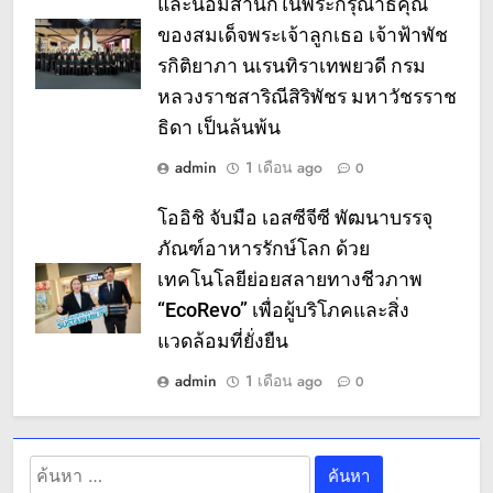
และน้อมสำนึกในพระกรุณาธิคุณ
ของสมเด็จพระเจ้าลูกเธอ เจ้าฟ้าพัช
รกิติยาภา นเรนทิราเทพยวดี กรม
หลวงราชสาริณีสิริพัชร มหาวัชรราช
ธิดา เป็นล้นพ้น
admin
1 เดือน ago
0
โออิชิ จับมือ เอสซีจีซี พัฒนาบรรจุ
ภัณฑ์อาหารรักษ์โลก ด้วย
เทคโนโลยีย่อยสลายทางชีวภาพ
“EcoRevo” เพื่อผู้บริโภคและสิ่ง
แวดล้อมที่ยั่งยืน
admin
1 เดือน ago
0
ค้นหา