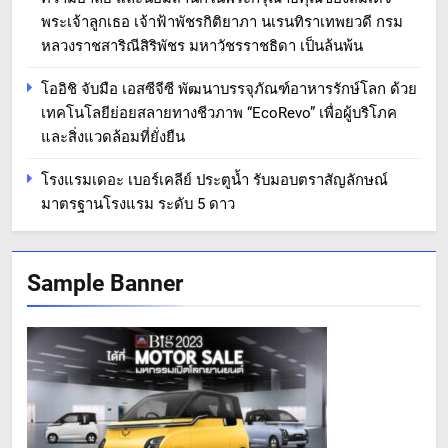
พระเจ้าลูกเธอ เจ้าฟ้าพัชรกิติยาภา นเรนทิราเทพยวดี กรม
หลวงราชสาริณีสิริพัชร มหาวัชรราชธิดา เป็นล้นพ้น
โออิชิ จับมือ เอสซีจีซี พัฒนาบรรจุภัณฑ์อาหารรักษ์โลก ด้วย
เทคโนโลยีย่อยสลายทางชีวภาพ “EcoRevo” เพื่อผู้บริโภค
และสิ่งแวดล้อมที่ยั่งยืน
โรงแรมเดอะ เบอร์เคลีย์ ประตูน้ำ รับมอบตราสัญลักษณ์
มาตรฐานโรงแรม ระดับ 5 ดาว
Sample Banner