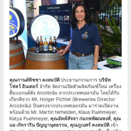
คุณกานต์พิชชา คงสมบัติ
ประธานกรรมการ
บริษัท
โฟลว์ อินเตอร์
จำกัด จัดงานเปิดตัวผลิตภัณฑ์ใหม่ เครื่อง
ดื่มแบรนด์ดัง Arcobräu จากประเทศเยอรมัน โดยได้รับ
เกียรติจาก Mr. Holger Fichtel (Breweries Director
Arcobräu) บินตรงจากประเทศเยอรมัน มาร่วมเปิดงาน
พร้อมด้วย Mr. Martin terheiden, Klaus Puehmeyer,
Katya Puehmeyer,
คุณ
อัคค์สัจจา ก่อภพพัฒนพงศ์,
คุณ
แอ-ภัทราริน ปัญญานุตธรรม
,
คุณภูเบศร์ คงสมบัติ
เข้า