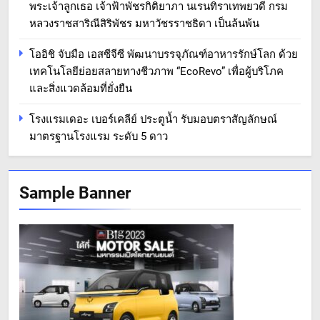
พระเจ้าลูกเธอ เจ้าฟ้าพัชรกิติยาภา นเรนทิราเทพยวดี กรม
หลวงราชสาริณีสิริพัชร มหาวัชรราชธิดา เป็นล้นพ้น
โออิชิ จับมือ เอสซีจีซี พัฒนาบรรจุภัณฑ์อาหารรักษ์โลก ด้วย
เทคโนโลยีย่อยสลายทางชีวภาพ “EcoRevo” เพื่อผู้บริโภค
และสิ่งแวดล้อมที่ยั่งยืน
โรงแรมเดอะ เบอร์เคลีย์ ประตูน้ำ รับมอบตราสัญลักษณ์
มาตรฐานโรงแรม ระดับ 5 ดาว
Sample Banner