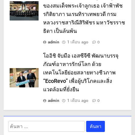
ของสมเด็จพระเจ้าลูกเธอ เจ้าฟ้าพัช
รกิติยาภา นเรนทิราเทพยวดี กรม
หลวงราชสาริณีสิริพัชร มหาวัชรราช
ธิดา เป็นล้นพ้น
admin
1 เดือน ago
0
โออิชิ จับมือ เอสซีจีซี พัฒนาบรรจุ
ภัณฑ์อาหารรักษ์โลก ด้วย
เทคโนโลยีย่อยสลายทางชีวภาพ
“EcoRevo” เพื่อผู้บริโภคและสิ่ง
แวดล้อมที่ยั่งยืน
admin
1 เดือน ago
0
ค้นหา
สำหรับ: