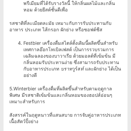
พรีเมียมที่ได้รับรางวัลนี้ ให้กลิ่นผลไม้และกลิ่น
หอม ด้วยยีสต์ชั้นดีเพื่อ
รสชาติที่ละเมียดละมัย เหมาะกับการรับประทานกับ
อาหาร ประเภท ไส้กรอก ผักย่าง หรือซอฟต์ชีส
Festbier เครื่องดื่มสไตล์ดั้งเดิมนี้ผลิตขึ้นสำหรับ
เทศกาลอ๊อกโทเบิลเฟสต์ เป็นการรวบรวมการ
เฉลิมฉลองของบาวาเรีย ด้วยมอลต์ที่เข้มข้น มี
กลิ่นหอมรับประทานง่าย ซึ่งสามารถรับประทาน
กับอาหารประเภท
บราท
วูร์ส
ท์
และผักย่าง ได้เป็น
อย่างดี
5.Winterbier เครื่องดื่มที่ผลิตขึ้นสำหรับตามฤดูกาล
พิเศษ มีรสชาติเข้มข้นและกลิ่นหอมของฮอปส์อ่อนๆ
เหมาะสำหรับการ
สังสรรค์ในฤดูหนาวที่แสนสบาย การจับคู่อาหารประเภท
เนื้อสัตว์ปิ้งย่าง