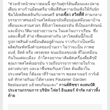
“ช่วงเข้าหน้าหนาวตอนนี้ ทุกวันศุกร์ต้นเดือนและปลาย
เดือน ทางร้านมีดนตรีมาเพิ่มสีสันความบันเทิงให้กับนัก
ชิมได้เพลิดเพลินกับวงดนตรี
บางเขี้ยว สวีสตี้พี
ท่ามกลาง
บรรยากาศของบ้านสไตล์เยอรมันที่อบอุ่นเสมือนมาบ้าน
เพื่อนและสวนสวยๆ ที่มีเสาโพลเยอรมัน ที่เป็นเอกลักษณ์
และมีประวัติมาอย่างยาวนาน ในแคว้นบาวาเรียน ซึ่ง
แต่ละพื้นที่ ทำอาชีพแตกต่างกัน เสาโพลต้นนี้ก็จะมี
รูปภาพสินค้าเสมือนติดอยู่ด้านบน ราวกับว่าเป็นหนึ่ง
ผลิตภัณฑ์หนึ่งตำบลของบ้านเรา ไม่ว่าจะเป็น ภาพฮ
อบส์, ยีสต์ หรือ เพรตเซล ขนมปังเลขแปด ที่ไม่เหมือน
กันในแต่ละเมือง ถ้าใครอยากมาสัมผัสเครื่องดื่มดีๆมี
คุณภาพสไตล์เยอรมัน รวมถึงบรรยากาศภายในร้าน
อย่างสบายๆ และมาชื่นชมกับเสาโพล ต้นเดียวใน
ประเทศไทย ก็ต้องมาที่ร้านอาหาร พอลลาเนอร์ การ์เด้
นท์ ทักทายกันมาได้ทางเพจ Paulaner Garden
Restaurant แล้วพบกันนะคะ
”
กานต์พิชชา คงสมบัติ
ประธานกรรมการ บริษัท โฟลว์ อินเตอร์ จำกัด กล่าวทิ้ง
ท้าย