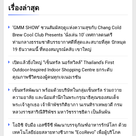
เรื่องล่าสุด
‘GMM SHOW’ ชวนสัมผัสฤดูแห่งความสุขกับ Chang Cold
Brew Cool Club Presents ‘นั่งเล่น 10’ เทศกาลดนตรี
ท่ามกลางธรรมชาติบรรยากาศดีที่สุดและสบายที่สุด ปักหมุด
19 ธันวาคมนี้ ที่ทองสมบูรณ์คลับ เขาใหญ่
เปิดแล้วยิ่งใหญ่ “เซ็นทรัล นอร์ทวิลล์” Thailand’s First
Outdoor-Inspired Indoor Shopping Centre ยกระดับ
คุณภาพชีวิตของผู้คนทุกเจเนอเรชัน
เซ็นทรัลพัฒนา พร้อมด้วยบริษัทในกลุ่มเซ็นทรัล ร่วมถวาย
ความอาลัย และน้อมสำนึกในพระกรุณาธิคุณของสมเด็จ
พระเจ้าลูกเธอ เจ้าฟ้าพัชรกิติยาภา นเรนทิราเทพยวดี กรม
หลวงราชสาริณีสิริพัชร มหาวัชรราชธิดา เป็นล้นพ้น
โออิชิ จับมือ เอสซีจีซี พัฒนาบรรจุภัณฑ์อาหารรักษ์โลก ด้วย
เทคโนโลยีย่อยสลายทางชีวภาพ “EcoRevo” เพื่อผู้บริโภค