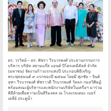
ดร. วรวิทย์ – ดร. พัชรา วีรบวรพงศ์ ประธานกรรมการ
บริหาร บริษัท สยามแก๊ส แอนด์ ปิโตรเคมีคัลส์ จำกัด
(มหาชน) จัดงานก้าวแรกแห่งปี ประกอบพิธีเจริญ
พระพุทธมนต์ ๙ แรกของปี ๒๕๖๘ โดยมี ศุภชัย – จินต์
จุฑา วีรบวรพงศ์ พัชราวดี วีรบวรพงศ์ วัลลภ กมลวิศิษฎ์
พร้อมคณะผู้บริหารและพนักงานบริษัทในเครือฯ มาร่วม
พิธีด้วยเพื่อความเป็นสิริมงคล ณ โรงแรมเดอะ เบอร์
เคลีย์ ประตูน้ำ