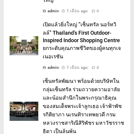
ใหญ่
admin
1 เดือน ago
0
เปิดแล้วยิ่งใหญ่ “เซ็นทรัล นอร์ทวิ
ลล์” Thailand’s First Outdoor-
Inspired Indoor Shopping Centre
ยกระดับคุณภาพชีวิตของผู้คนทุกเจ
เนอเรชัน
admin
1 เดือน ago
0
เซ็นทรัลพัฒนา พร้อมด้วยบริษัทใน
กลุ่มเซ็นทรัล ร่วมถวายความอาลัย
และน้อมสำนึกในพระกรุณาธิคุณ
ของสมเด็จพระเจ้าลูกเธอ เจ้าฟ้าพัช
รกิติยาภา นเรนทิราเทพยวดี กรม
หลวงราชสาริณีสิริพัชร มหาวัชรราช
ธิดา เป็นล้นพ้น