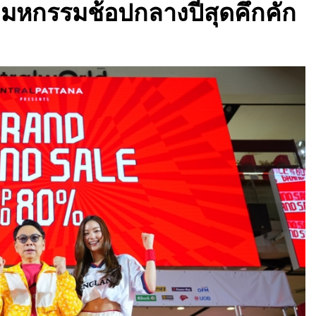
ี้มหกรรมช้อปกลางปีสุดคึกคัก