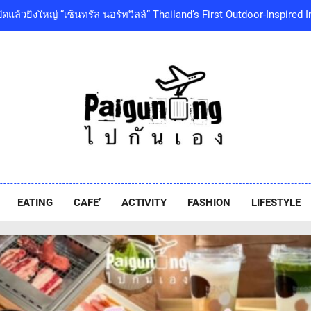
เซ็นทรัลพัฒนา พร้อมด้วยบริษัทในกลุ่มเซ็นทรัล ร่วมถวายความอาลัย 
พระเจ้าลูกเธอ เจ้าฟ้าพัชรกิติยาภา นเรนทิราเทพยวดี กรมหลวงราชสา
โออิชิ จับมือ เอสซีจีซี พัฒนาบรรจุภัณฑ์อาหารรักษ์โลก ด้วยเทคโนโ
‘GMM SHOW’ ชวนสัมผัสฤดูแห่งความสุขกับ Chang Cold Brew Cool Cl
ท่ามกลางธรรมชาติบรรยากาศดีที่สุดและสบายที่สุด ปักหมุด 1
ปิดแล้วยิ่งใหญ่ “เซ็นทรัล นอร์ทวิลล์” Thailand’s First Outdoor-Inspir
เซ็นทรัลพัฒนา พร้อมด้วยบริษัทในกลุ่มเซ็นทรัล ร่วมถวายความอาลัย 
พระเจ้าลูกเธอ เจ้าฟ้าพัชรกิติยาภา นเรนทิราเทพยวดี กรมหลวงราชสา
iguneng.com
โออิชิ จับมือ เอสซีจีซี พัฒนาบรรจุภัณฑ์อาหารรักษ์โลก ด้วยเทคโนโ
EATING
CAFE’
ACTIVITY
FASHION
LIFESTYLE