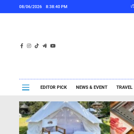
Skip
08/06/2026
8:38:42 PM
to
content
เ
Pa
ไปกันเอง
EDITOR PICK
NEWS & EVENT
TRAVEL