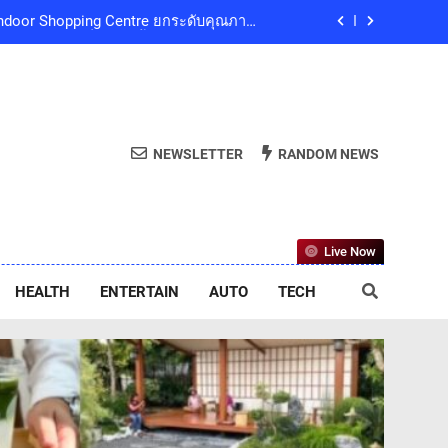
และน้อมสำนึกในพระกรุณาธิคุณของสมเด็จ
ริณีสิริพัชร มหาวัชรราชธิดา เป็นล้นพ้น
ลยีย่อยสลายทางชีวภาพ “EcoRevo” เพื่อผู้
บริโภคและสิ่งแวดล้อมที่ยั่งยืน
ub Presents ‘นั่งเล่น 10’ เทศกาลดนตรี
9 ธันวาคมนี้ ที่ทองสมบูรณ์คลับ เขาใหญ่
ed Indoor Shopping Centre ยกระดับคุณภาพ
NEWSLETTER
RANDOM NEWS
ชีวิตของผู้คนทุกเจเนอเรชัน
และน้อมสำนึกในพระกรุณาธิคุณของสมเด็จ
ริณีสิริพัชร มหาวัชรราชธิดา เป็นล้นพ้น
ลยีย่อยสลายทางชีวภาพ “EcoRevo” เพื่อผู้
Live Now
บริโภคและสิ่งแวดล้อมที่ยั่งยืน
HEALTH
ENTERTAIN
AUTO
TECH