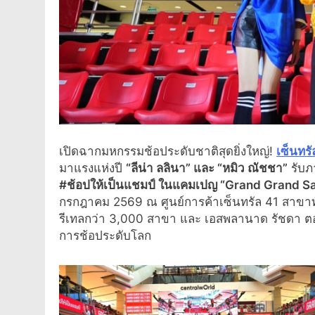
เปิดฉากมหกรรมช้อประดับชาติสุดยิ่งใหญ่!
เซ็นทร
มาแรงแห่งปี
“ลีน่า ลลินา” และ “หมิว ณัชชา”
รับภ
#ช้อปให้เป็นแชมป์ ในแคมเปญ “Grand Grand S
กรกฎาคม 2569 ณ ศูนย์การค้าเซ็นทรัล 41 สาขาทั่
รีเทลกว่า 3,000 สาขา และ เอสพลานาด รัชดา ต
การช้อประดับโลก