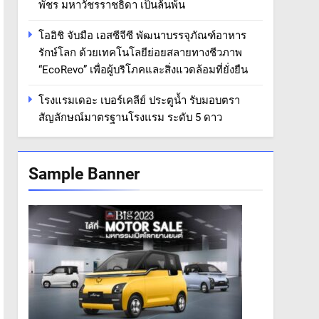
พัชร มหาวัชรราชธิดา เป็นล้นพ้น
โออิชิ จับมือ เอสซีจีซี พัฒนาบรรจุภัณฑ์อาหาร
รักษ์โลก ด้วยเทคโนโลยีย่อยสลายทางชีวภาพ
“EcoRevo” เพื่อผู้บริโภคและสิ่งแวดล้อมที่ยั่งยืน
โรงแรมเดอะ เบอร์เคลีย์ ประตูน้ำ รับมอบตรา
สัญลักษณ์มาตรฐานโรงแรม ระดับ 5 ดาว
Sample Banner