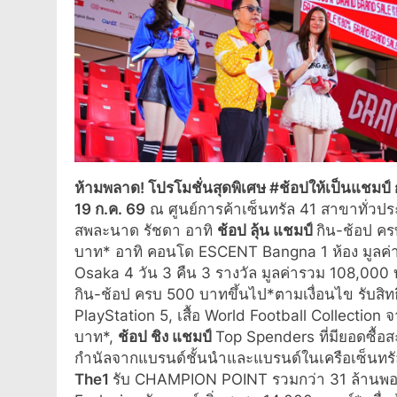
ห้ามพลาด
! โปรโมชั่นสุดพิเศษ #ช้อปให้เป็นแชม
19 ก.ค. 69
ณ ศูนย์การค้าเซ็นทรัล 41 สาขาทั่วประ
สพละนาด รัชดา อาทิ
ช้อป ลุ้น แชมป์
กิน-ช้อป คร
บาท* อาทิ คอนโด ESCENT Bangna 1 ห้อง มูลค่า 
Osaka 4 วัน 3 คืน 3 รางวัล มูลค่ารวม 108,000
กิน-ช้อป ครบ 500 บาทขึ้นไป*ตามเงื่อนไข รับสิท
PlayStation 5, เสื้อ World Football Collection
บาท*,
ช้อป ชิง แชมป์
Top Spenders ที่มียอดซื้
กำนัลจากแบรนด์ชั้นนำและแบรนด์ในเครือเซ็นทรั
The1
รับ CHAMPION POINT รวมกว่า 31 ล้านพอยท์