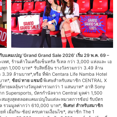
ป์ กับแคมเปญ ‘Grand Grand Sale 2026’
เริ่ม
29 พ.ค. 69 –
เทศ, ร้านค้าในเครือเซ็นทรัล รีเทล กว่า 3,000 แห่งและ เอ
บทุก 1,000 บาท* รับสิทธิ์ลุ้น รางวัลรวมกว่า 3.49 ล้าน
3.39 ล้านบาท*,หรือ ที่พัก Centara Life Namba Hotel
 บาท*,
ช้อป ทาย แชมป์
พิเศษสำหรับสมาชิก CENTRAL X
ธิ์ทายผลลุ้นรางวัลมูลค่ารวมกว่า 1 แสนบาท* อาทิ Sony
 จาก Supersports, บัตรกำนัลจาก Central มูลค่า 1,500
อสะสมสูงสุดตลอดแคมเปญในแต่ละหมวดการช้อป รับบัตร
ล รวมมูลค่ากว่า 610,000 บาท*,
พิเศษ! สำหรับสมาชิก
 เมื่อกิน-ช้อป ครบตามเงื่อนไข*, สมาชิก The 1