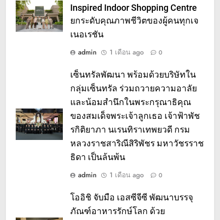
Inspired Indoor Shopping Centre
ยกระดับคุณภาพชีวิตของผู้คนทุกเจ
เนอเรชัน
admin
1 เดือน ago
0
เซ็นทรัลพัฒนา พร้อมด้วยบริษัทใน
กลุ่มเซ็นทรัล ร่วมถวายความอาลัย
และน้อมสำนึกในพระกรุณาธิคุณ
ของสมเด็จพระเจ้าลูกเธอ เจ้าฟ้าพัช
รกิติยาภา นเรนทิราเทพยวดี กรม
หลวงราชสาริณีสิริพัชร มหาวัชรราช
ธิดา เป็นล้นพ้น
admin
1 เดือน ago
0
โออิชิ จับมือ เอสซีจีซี พัฒนาบรรจุ
ภัณฑ์อาหารรักษ์โลก ด้วย