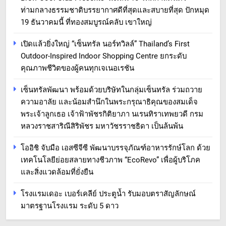
ท่ามกลางธรรมชาติบรรยากาศดีที่สุดและสบายที่สุด ปักหมุด
19 ธันวาคมนี้ ที่ทองสมบูรณ์คลับ เขาใหญ่
เปิดแล้วยิ่งใหญ่ “เซ็นทรัล นอร์ทวิลล์” Thailand’s First
Outdoor-Inspired Indoor Shopping Centre ยกระดับ
คุณภาพชีวิตของผู้คนทุกเจเนอเรชัน
เซ็นทรัลพัฒนา พร้อมด้วยบริษัทในกลุ่มเซ็นทรัล ร่วมถวาย
ความอาลัย และน้อมสำนึกในพระกรุณาธิคุณของสมเด็จ
พระเจ้าลูกเธอ เจ้าฟ้าพัชรกิติยาภา นเรนทิราเทพยวดี กรม
หลวงราชสาริณีสิริพัชร มหาวัชรราชธิดา เป็นล้นพ้น
โออิชิ จับมือ เอสซีจีซี พัฒนาบรรจุภัณฑ์อาหารรักษ์โลก ด้วย
เทคโนโลยีย่อยสลายทางชีวภาพ “EcoRevo” เพื่อผู้บริโภค
และสิ่งแวดล้อมที่ยั่งยืน
โรงแรมเดอะ เบอร์เคลีย์ ประตูน้ำ รับมอบตราสัญลักษณ์
มาตรฐานโรงแรม ระดับ 5 ดาว