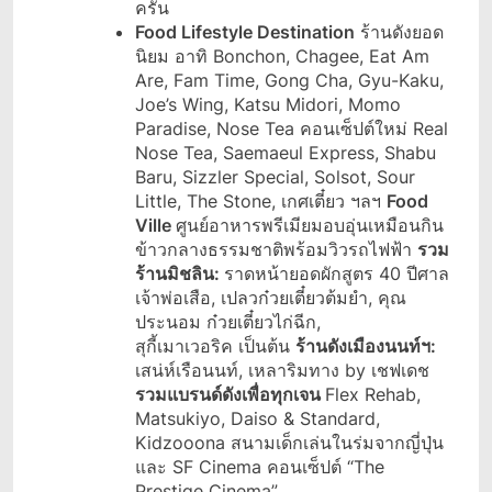
ครัน
Food Lifestyle Destination
ร้านดังยอด
นิยม อาทิ Bonchon, Chagee, Eat Am
Are, Fam Time, Gong Cha, Gyu-Kaku,
Joe’s Wing, Katsu Midori, Momo
Paradise, Nose Tea คอนเซ็ปต์ใหม่ Real
Nose Tea, Saemaeul Express, Shabu
Baru, Sizzler Special, Solsot, Sour
Little, The Stone, เกศเตี๋ยว ฯลฯ
Food
Ville
ศูนย์อาหารพรีเมียมอบอุ่นเหมือนกิน
ข้าวกลางธรรมชาติพร้อมวิวรถไฟฟ้า
รวม
ร้านมิชลิน
:
ราดหน้ายอดผักสูตร 40 ปีศาล
เจ้าพ่อเสือ, เปลวก๋วยเตี๋ยวต้มยำ, คุณ
ประนอม ก๋วยเตี๋ยวไก่ฉีก,
สุกี้เมาเวอริค เป็นต้น
ร้านดังเมืองนนท์ฯ
:
เสน่ห์เรือนนท์, เหลาริมทาง by เชฟเดช
รวมแบรนด์ดังเพื่อทุกเจน
Flex Rehab,
Matsukiyo, Daiso & Standard,
Kidzooona สนามเด็กเล่นในร่มจากญี่ปุ่น
และ SF Cinema คอนเซ็ปต์ “The
Prestige Cinema”