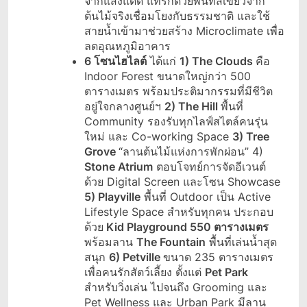
จากแสงแดด แทรกด้วยพื้นที่สีเขียวจาก
ต้นไม้จริงเชื่อมโยงกับธรรมชาติ และใช้
สายน้ำเข้ามาช่วยสร้าง Microclimate เพื่อ
ลดอุณหภูมิอาคาร
6 โซนไฮไลต์
ได้แก่
1) The Clouds
คือ
Indoor Forest ขนาดใหญ่กว่า 500
ตารางเมตร พร้อมประติมากรรมที่มีชีวิต
อยู่ใจกลางศูนย์ฯ
2) The Hill
พื้นที่
Community รองรับทุกไลฟ์สไตล์คนรุ่น
ใหม่ และ Co-working​ Space​
3) Tree
Grove
“ลานต้นไม้แห่งการพักผ่อน” 4)
Stone Atrium
ตอบโจทย์การจัดอีเวนต์
ด้วย Digital Screen และโซน Showcase
5) Playville
พื้นที่ Outdoor เป็น Active
Lifestyle Space สำหรับทุกคน ประกอบ
ด้วย
Kid Playground 550 ตารางเมตร
พร้อมลาน
The Fountain
พื้นที่เล่นน้ำสุด
สนุก
6) Petville
ขนาด 235 ตารางเมตร
เพื่อคนรักสัตว์เลี้ยง ตั้งแต่
Pet Park
สำหรับวิ่งเล่น ไปจนถึง Grooming และ
Pet Wellness และ Urban Park มีลาน