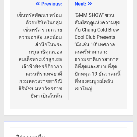
Previous:
Next:
แนะแนว
เรื่อง
เซ็นทรัลพัฒนา พร้อม
‘GMM SHOW’ ชวน
ด้วยบริษัทในกลุ่ม
สัมผัสฤดูแห่งความสุข
เซ็นทรัล ร่วมถวาย
กับ Chang Cold Brew
ความอาลัย และน้อม
Cool Club Presents
สำนึกในพระ
‘นั่งเล่น 10’ เทศกาล
กรุณาธิคุณของ
ดนตรีท่ามกลาง
สมเด็จพระเจ้าลูกเธอ
ธรรมชาติบรรยากาศ
เจ้าฟ้าพัชรกิติยาภา
ดีที่สุดและสบายที่สุด
นเรนทิราเทพยวดี
ปักหมุด 19 ธันวาคมนี้
กรมหลวงราชสาริณี
ที่ทองสมบูรณ์คลับ
สิริพัชร มหาวัชรราช
เขาใหญ่
ธิดา เป็นล้นพ้น