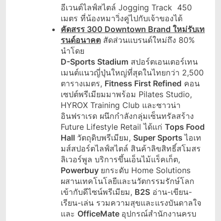
อีเวนต์ไลฟ์สไตล์ Jogging Track 450
เมตร ที่น้องหมาวิ่งคู่ไปกับเจ้าของได้
คัดสรร
300 Downtown Brand ใหม่รับเท
รนด์อนาคต
สัดส่วนแบรนด์ใหม่ถึง 80%
นำโดย
D-Sports Stadium
สปอร์ตเอนเตอร์เทน
เมนต์แนวญี่ปุ่นใหญ่ที่สุดในไทยกว่า 2,500
ตารางเมตร,
Fitness First Refined
คอน
เซปต์พรีเมียมมาพร้อม Pilates Studio,
HYROX Training Club และซาวน่า
อินฟราเรด ผนึกกำลังกลุ่มเซ็นทรัลสร้าง
Future Lifestyle Retail ได้แก่
Tops Food
Hall
วัตถุดิบพรีเมียม,
Super Sports
ไอเท
มส์สปอร์ตไลฟ์สไตล์ สินค้าลิขสิทธิ์สโมสร
ลิเวอร์พูล บริการขึ้นเอ็นไม้แร็คเก็ต,
Powerbuy
ยกระดับ Home Solutions
ผสานเทคโนโลยีและนวัตกรรมรักษ์โลก
เข้ากับดีไซน์พรีเมียม,
B2S
อ่าน-เขียน-
เรียน-เล่น รวมความสุขและแรงบันดาลใจ
และ
OfficeMate
อุปกรณ์สำนักงานครบ