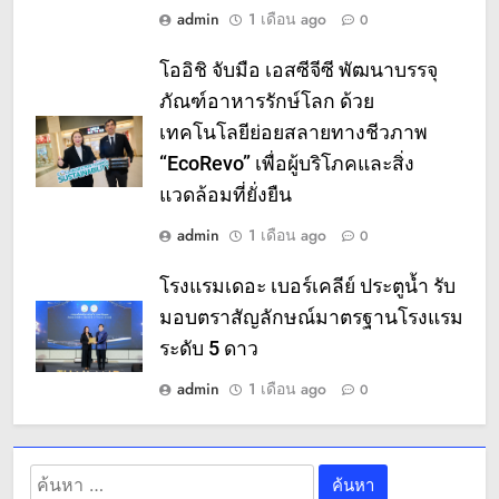
admin
1 เดือน ago
0
โออิชิ จับมือ เอสซีจีซี พัฒนาบรรจุ
ภัณฑ์อาหารรักษ์โลก ด้วย
เทคโนโลยีย่อยสลายทางชีวภาพ
“EcoRevo” เพื่อผู้บริโภคและสิ่ง
แวดล้อมที่ยั่งยืน
admin
1 เดือน ago
0
โรงแรมเดอะ เบอร์เคลีย์ ประตูน้ำ รับ
มอบตราสัญลักษณ์มาตรฐานโรงแรม
ระดับ 5 ดาว
admin
1 เดือน ago
0
ค้นหา