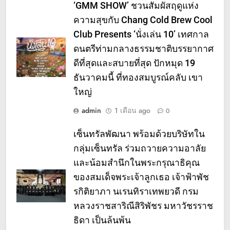
‘GMM SHOW’ ชวนสัมผัสฤดูแห่ง
ความสุขกับ Chang Cold Brew Cool
Club Presents ‘นั่งเล่น 10’ เทศกาล
ดนตรีท่ามกลางธรรมชาติบรรยากาศ
ดีที่สุดและสบายที่สุด ปักหมุด 19
ธันวาคมนี้ ที่ทองสมบูรณ์คลับ เขา
ใหญ่
admin
1 เดือน ago
0
เซ็นทรัลพัฒนา พร้อมด้วยบริษัทใน
กลุ่มเซ็นทรัล ร่วมถวายความอาลัย
และน้อมสำนึกในพระกรุณาธิคุณ
ของสมเด็จพระเจ้าลูกเธอ เจ้าฟ้าพัช
รกิติยาภา นเรนทิราเทพยวดี กรม
หลวงราชสาริณีสิริพัชร มหาวัชรราช
ธิดา เป็นล้นพ้น