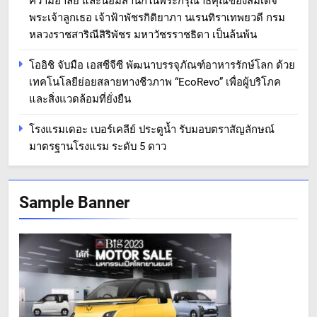
ความอาลัย และน้อมสำนึกในพระกรุณาธิคุณของสมเด็จ
พระเจ้าลูกเธอ เจ้าฟ้าพัชรกิติยาภา นเรนทิราเทพยวดี กรม
หลวงราชสาริณีสิริพัชร มหาวัชรราชธิดา เป็นล้นพ้น
โออิชิ จับมือ เอสซีจีซี พัฒนาบรรจุภัณฑ์อาหารรักษ์โลก ด้วย
เทคโนโลยีย่อยสลายทางชีวภาพ “EcoRevo” เพื่อผู้บริโภค
และสิ่งแวดล้อมที่ยั่งยืน
โรงแรมเดอะ เบอร์เคลีย์ ประตูน้ำ รับมอบตราสัญลักษณ์
มาตรฐานโรงแรม ระดับ 5 ดาว
Sample Banner