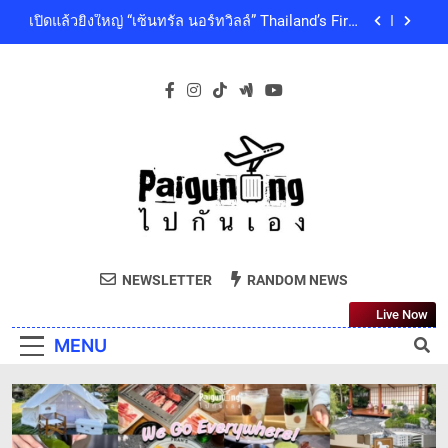
Skip
คุณภาพชีวิตของผู้คนทุกเจเนอเรชัน
เซ็นทรัลพัฒนา พร้อมด้วยบริษัทในกลุ่มเซ็นทรัล ร่วม
to
ถวายความอาลัย และน้อมสำนึกในพระกรุณาธิคุณ
ของสมเด็จพระเจ้าลูกเธอ เจ้าฟ้าพัชรกิติยาภา นเรนทิ
content
โออิชิ จับมือ เอสซีจีซี พัฒนาบรรจุภัณฑ์อาหารรักษ์
ราเทพยวดี กรมหลวงราชสาริณีสิริพัชร มหาวัชรราช
โลก ด้วยเทคโนโลยีย่อยสลายทางชีวภาพ “EcoRevo”
ธิดา เป็นล้นพ้น
เพื่อผู้บริโภคและสิ่งแวดล้อมที่ยั่งยืน
‘GMM SHOW’ ชวนสัมผัสฤดูแห่งความสุขกับ Chang
Cold Brew Cool Club Presents ‘นั่งเล่น 10’ เทศกาล
ดนตรีท่ามกลางธรรมชาติบรรยากาศดีที่สุดและสบาย
เปิดแล้วยิ่งใหญ่ “เซ็นทรัล นอร์ทวิลล์” Thailand’s First
ที่สุด ปักหมุด 19 ธันวาคมนี้ ที่ทองสมบูรณ์คลับ เขา
Outdoor-Inspired Indoor Shopping Centre ยกระดับ
ใหญ่
คุณภาพชีวิตของผู้คนทุกเจเนอเรชัน
เซ็นทรัลพัฒนา พร้อมด้วยบริษัทในกลุ่มเซ็นทรัล ร่วม
ถวายความอาลัย และน้อมสำนึกในพระกรุณาธิคุณ
ของสมเด็จพระเจ้าลูกเธอ เจ้าฟ้าพัชรกิติยาภา นเรนทิ
โออิชิ จับมือ เอสซีจีซี พัฒนาบรรจุภัณฑ์อาหารรักษ์
ราเทพยวดี กรมหลวงราชสาริณีสิริพัชร มหาวัชรราช
Paiguneng.com
โลก ด้วยเทคโนโลยีย่อยสลายทางชีวภาพ “EcoRevo”
ธิดา เป็นล้นพ้น
ไปกันเอง
เพื่อผู้บริโภคและสิ่งแวดล้อมที่ยั่งยืน
NEWSLETTER
RANDOM NEWS
Live Now
MENU