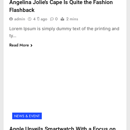
Angelina Jolie’s Cape Is Quite the Fashion
Flashback
admin
4 ปี ago
0
2 mins
Lorem Ipsum is simply dummy text of the printing and
ty…
Read More
NEWS & EVENT
Apple Unveils Smartwatch With a Focus on