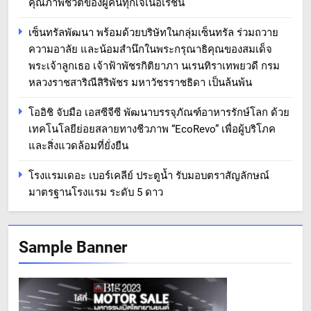
คุณภาพชีวิตของผู้คนทุกเจเนอเรชัน
เซ็นทรัลพัฒนา พร้อมด้วยบริษัทในกลุ่มเซ็นทรัล ร่วมถวาย
ความอาลัย และน้อมสำนึกในพระกรุณาธิคุณของสมเด็จ
พระเจ้าลูกเธอ เจ้าฟ้าพัชรกิติยาภา นเรนทิราเทพยวดี กรม
หลวงราชสาริณีสิริพัชร มหาวัชรราชธิดา เป็นล้นพ้น
โออิชิ จับมือ เอสซีจีซี พัฒนาบรรจุภัณฑ์อาหารรักษ์โลก ด้วย
เทคโนโลยีย่อยสลายทางชีวภาพ “EcoRevo” เพื่อผู้บริโภค
และสิ่งแวดล้อมที่ยั่งยืน
โรงแรมเดอะ เบอร์เคลีย์ ประตูน้ำ รับมอบตราสัญลักษณ์
มาตรฐานโรงแรม ระดับ 5 ดาว
Sample Banner