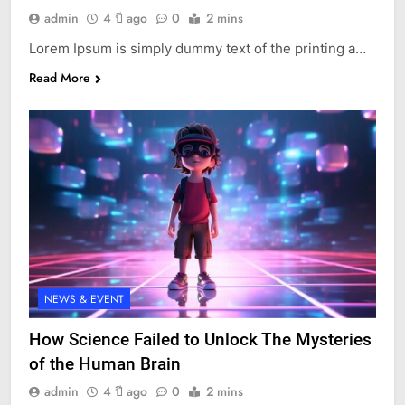
admin
4 ปี ago
0
2 mins
Lorem Ipsum is simply dummy text of the printing a…
Read More
NEWS & EVENT
How Science Failed to Unlock The Mysteries
of the Human Brain
admin
4 ปี ago
0
2 mins