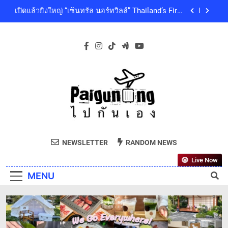
Skip
คุณภาพชีวิตของผู้คนทุกเจเนอเรชัน
เซ็นทรัลพัฒนา พร้อมด้วยบริษัทในกลุ่มเซ็นทรัล ร่วม
to
ถวายความอาลัย และน้อมสำนึกในพระกรุณาธิคุณ
ของสมเด็จพระเจ้าลูกเธอ เจ้าฟ้าพัชรกิติยาภา นเรนทิ
content
โออิชิ จับมือ เอสซีจีซี พัฒนาบรรจุภัณฑ์อาหารรักษ์
ราเทพยวดี กรมหลวงราชสาริณีสิริพัชร มหาวัชรราช
โลก ด้วยเทคโนโลยีย่อยสลายทางชีวภาพ “EcoRevo”
ธิดา เป็นล้นพ้น
เพื่อผู้บริโภคและสิ่งแวดล้อมที่ยั่งยืน
‘GMM SHOW’ ชวนสัมผัสฤดูแห่งความสุขกับ Chang
Cold Brew Cool Club Presents ‘นั่งเล่น 10’ เทศกาล
ดนตรีท่ามกลางธรรมชาติบรรยากาศดีที่สุดและสบาย
เปิดแล้วยิ่งใหญ่ “เซ็นทรัล นอร์ทวิลล์” Thailand’s First
ที่สุด ปักหมุด 19 ธันวาคมนี้ ที่ทองสมบูรณ์คลับ เขา
Outdoor-Inspired Indoor Shopping Centre ยกระดับ
ใหญ่
คุณภาพชีวิตของผู้คนทุกเจเนอเรชัน
เซ็นทรัลพัฒนา พร้อมด้วยบริษัทในกลุ่มเซ็นทรัล ร่วม
ถวายความอาลัย และน้อมสำนึกในพระกรุณาธิคุณ
ของสมเด็จพระเจ้าลูกเธอ เจ้าฟ้าพัชรกิติยาภา นเรนทิ
โออิชิ จับมือ เอสซีจีซี พัฒนาบรรจุภัณฑ์อาหารรักษ์
ราเทพยวดี กรมหลวงราชสาริณีสิริพัชร มหาวัชรราช
Paiguneng.com
โลก ด้วยเทคโนโลยีย่อยสลายทางชีวภาพ “EcoRevo”
ธิดา เป็นล้นพ้น
ไปกันเอง
เพื่อผู้บริโภคและสิ่งแวดล้อมที่ยั่งยืน
NEWSLETTER
RANDOM NEWS
Live Now
MENU