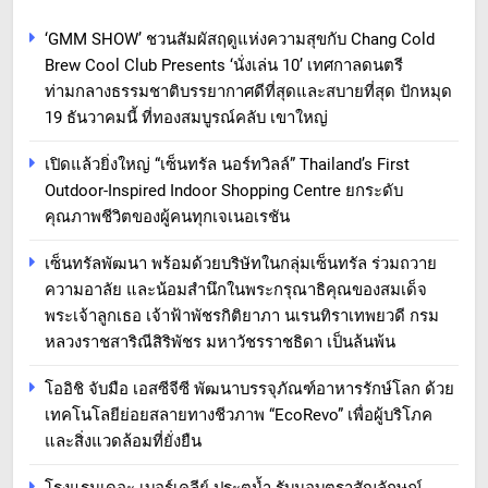
‘GMM SHOW’ ชวนสัมผัสฤดูแห่งความสุขกับ Chang Cold
Brew Cool Club Presents ‘นั่งเล่น 10’ เทศกาลดนตรี
ท่ามกลางธรรมชาติบรรยากาศดีที่สุดและสบายที่สุด ปักหมุด
19 ธันวาคมนี้ ที่ทองสมบูรณ์คลับ เขาใหญ่
เปิดแล้วยิ่งใหญ่ “เซ็นทรัล นอร์ทวิลล์” Thailand’s First
Outdoor-Inspired Indoor Shopping Centre ยกระดับ
คุณภาพชีวิตของผู้คนทุกเจเนอเรชัน
เซ็นทรัลพัฒนา พร้อมด้วยบริษัทในกลุ่มเซ็นทรัล ร่วมถวาย
ความอาลัย และน้อมสำนึกในพระกรุณาธิคุณของสมเด็จ
พระเจ้าลูกเธอ เจ้าฟ้าพัชรกิติยาภา นเรนทิราเทพยวดี กรม
หลวงราชสาริณีสิริพัชร มหาวัชรราชธิดา เป็นล้นพ้น
โออิชิ จับมือ เอสซีจีซี พัฒนาบรรจุภัณฑ์อาหารรักษ์โลก ด้วย
เทคโนโลยีย่อยสลายทางชีวภาพ “EcoRevo” เพื่อผู้บริโภค
และสิ่งแวดล้อมที่ยั่งยืน
โรงแรมเดอะ เบอร์เคลีย์ ประตูน้ำ รับมอบตราสัญลักษณ์