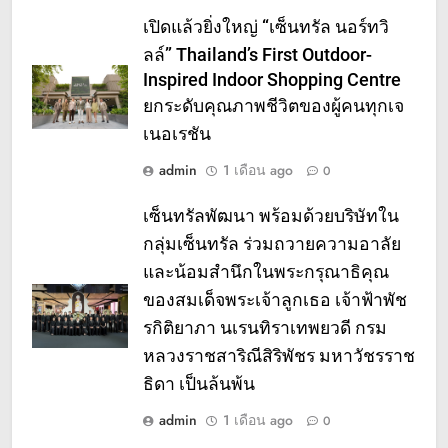
เปิดแล้วยิ่งใหญ่ “เซ็นทรัล นอร์ทวิ
ลล์” Thailand’s First Outdoor-
Inspired Indoor Shopping Centre
ยกระดับคุณภาพชีวิตของผู้คนทุกเจ
เนอเรชัน
admin
1 เดือน ago
0
เซ็นทรัลพัฒนา พร้อมด้วยบริษัทใน
กลุ่มเซ็นทรัล ร่วมถวายความอาลัย
และน้อมสำนึกในพระกรุณาธิคุณ
ของสมเด็จพระเจ้าลูกเธอ เจ้าฟ้าพัช
รกิติยาภา นเรนทิราเทพยวดี กรม
หลวงราชสาริณีสิริพัชร มหาวัชรราช
ธิดา เป็นล้นพ้น
admin
1 เดือน ago
0