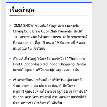
เรื่องล่าสุด
‘GMM SHOW’ ชวนสัมผัสฤดูแห่งความสุขกับ
Chang Cold Brew Cool Club Presents ‘นั่งเล่น
10’ เทศกาลดนตรีท่ามกลางธรรมชาติบรรยากาศดี
ที่สุดและสบายที่สุด ปักหมุด 19 ธันวาคมนี้ ที่ทอง
สมบูรณ์คลับ เขาใหญ่
เปิดแล้วยิ่งใหญ่ “เซ็นทรัล นอร์ทวิลล์” Thailand’s
First Outdoor-Inspired Indoor Shopping Centre
ยกระดับคุณภาพชีวิตของผู้คนทุกเจเนอเรชัน
เซ็นทรัลพัฒนา พร้อมด้วยบริษัทในกลุ่มเซ็นทรัล
ร่วมถวายความอาลัย และน้อมสำนึกในพระ
กรุณาธิคุณของสมเด็จพระเจ้าลูกเธอ เจ้าฟ้าพัชรกิ
ติยาภา นเรนทิราเทพยวดี กรมหลวงราชสาริณีสิริ
พัชร มหาวัชรราชธิดา เป็นล้นพ้น