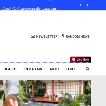
และน้อมสำนึกในพระกรุณาธิคุณของสมเด็จ
ริณีสิริพัชร มหาวัชรราชธิดา เป็นล้นพ้น
ลยีย่อยสลายทางชีวภาพ “EcoRevo” เพื่อผู้
บริโภคและสิ่งแวดล้อมที่ยั่งยืน
ub Presents ‘นั่งเล่น 10’ เทศกาลดนตรี
9 ธันวาคมนี้ ที่ทองสมบูรณ์คลับ เขาใหญ่
ed Indoor Shopping Centre ยกระดับคุณภาพ
NEWSLETTER
RANDOM NEWS
ชีวิตของผู้คนทุกเจเนอเรชัน
และน้อมสำนึกในพระกรุณาธิคุณของสมเด็จ
ริณีสิริพัชร มหาวัชรราชธิดา เป็นล้นพ้น
ลยีย่อยสลายทางชีวภาพ “EcoRevo” เพื่อผู้
Live Now
บริโภคและสิ่งแวดล้อมที่ยั่งยืน
HEALTH
ENTERTAIN
AUTO
TECH