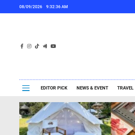
Skip
08/09/2026
9:32:39 AM
to
content
เ
Pa
ไปกันเอง
EDITOR PICK
NEWS & EVENT
TRAVEL