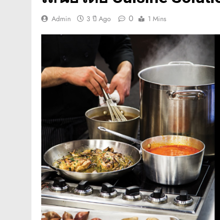
0
Admin
3 ปี Ago
1 Mins