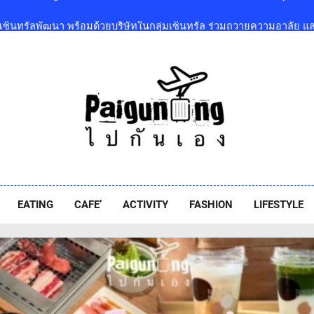
เซ็นทรัลพัฒนา พร้อมด้วยบริษัทในกลุ่มเซ็นทรัล ร่วมถวายความอาลัย 
พระเจ้าลูกเธอ เจ้าฟ้าพัชรกิติยาภา นเรนทิราเทพยวดี กรมหลวงราชสา
โออิชิ จับมือ เอสซีจีซี พัฒนาบรรจุภัณฑ์อาหารรักษ์โลก ด้วยเทคโนโ
‘GMM SHOW’ ชวนสัมผัสฤดูแห่งความสุขกับ Chang Cold Brew Cool Cl
ท่ามกลางธรรมชาติบรรยากาศดีที่สุดและสบายที่สุด ปักหมุด 1
ปิดแล้วยิ่งใหญ่ “เซ็นทรัล นอร์ทวิลล์” Thailand’s First Outdoor-Inspir
เซ็นทรัลพัฒนา พร้อมด้วยบริษัทในกลุ่มเซ็นทรัล ร่วมถวายความอาลัย 
พระเจ้าลูกเธอ เจ้าฟ้าพัชรกิติยาภา นเรนทิราเทพยวดี กรมหลวงราชสา
iguneng.com
โออิชิ จับมือ เอสซีจีซี พัฒนาบรรจุภัณฑ์อาหารรักษ์โลก ด้วยเทคโนโ
EATING
CAFE’
ACTIVITY
FASHION
LIFESTYLE