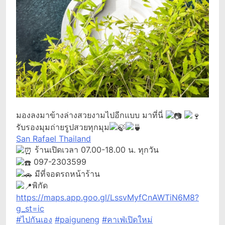
มองลงมาข้างล่างสวยงามไปอีกแบบ มาที่นี่
รับรองมุมถ่ายรูปสวยทุกมุม
San Rafael Thailand
ร้านเปิดเวลา 07.00-18.00 น. ทุกวัน
097-2303599
มีที่จอดรถหน้าร้าน
พิกัด
https://maps.app.goo.gl/LssvMyfCnAWTiN6M8?
g_st=ic
#ไปกันเอง
#paiguneng
#คาเฟ่เปิดใหม่