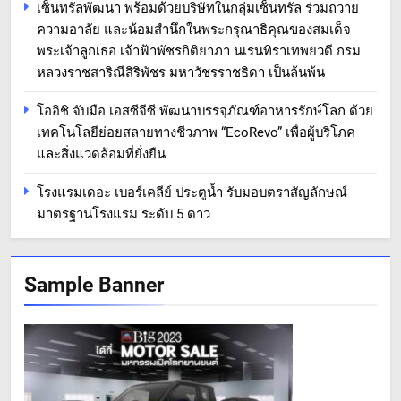
เซ็นทรัลพัฒนา พร้อมด้วยบริษัทในกลุ่มเซ็นทรัล ร่วมถวาย
ความอาลัย และน้อมสำนึกในพระกรุณาธิคุณของสมเด็จ
พระเจ้าลูกเธอ เจ้าฟ้าพัชรกิติยาภา นเรนทิราเทพยวดี กรม
หลวงราชสาริณีสิริพัชร มหาวัชรราชธิดา เป็นล้นพ้น
โออิชิ จับมือ เอสซีจีซี พัฒนาบรรจุภัณฑ์อาหารรักษ์โลก ด้วย
เทคโนโลยีย่อยสลายทางชีวภาพ “EcoRevo” เพื่อผู้บริโภค
และสิ่งแวดล้อมที่ยั่งยืน
โรงแรมเดอะ เบอร์เคลีย์ ประตูน้ำ รับมอบตราสัญลักษณ์
มาตรฐานโรงแรม ระดับ 5 ดาว
Sample Banner