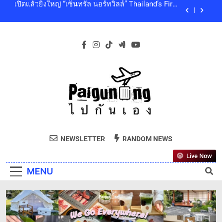
Skip
คุณภาพชีวิตของผู้คนทุกเจเนอเรชัน
เซ็นทรัลพัฒนา พร้อมด้วยบริษัทในกลุ่มเซ็นทรัล ร่วม
to
ถวายความอาลัย และน้อมสำนึกในพระกรุณาธิคุณ
ของสมเด็จพระเจ้าลูกเธอ เจ้าฟ้าพัชรกิติยาภา นเรนทิ
content
โออิชิ จับมือ เอสซีจีซี พัฒนาบรรจุภัณฑ์อาหารรักษ์
ราเทพยวดี กรมหลวงราชสาริณีสิริพัชร มหาวัชรราช
โลก ด้วยเทคโนโลยีย่อยสลายทางชีวภาพ “EcoRevo”
ธิดา เป็นล้นพ้น
เพื่อผู้บริโภคและสิ่งแวดล้อมที่ยั่งยืน
‘GMM SHOW’ ชวนสัมผัสฤดูแห่งความสุขกับ Chang
Cold Brew Cool Club Presents ‘นั่งเล่น 10’ เทศกาล
ดนตรีท่ามกลางธรรมชาติบรรยากาศดีที่สุดและสบาย
เปิดแล้วยิ่งใหญ่ “เซ็นทรัล นอร์ทวิลล์” Thailand’s First
ที่สุด ปักหมุด 19 ธันวาคมนี้ ที่ทองสมบูรณ์คลับ เขา
Outdoor-Inspired Indoor Shopping Centre ยกระดับ
ใหญ่
คุณภาพชีวิตของผู้คนทุกเจเนอเรชัน
เซ็นทรัลพัฒนา พร้อมด้วยบริษัทในกลุ่มเซ็นทรัล ร่วม
ถวายความอาลัย และน้อมสำนึกในพระกรุณาธิคุณ
ของสมเด็จพระเจ้าลูกเธอ เจ้าฟ้าพัชรกิติยาภา นเรนทิ
โออิชิ จับมือ เอสซีจีซี พัฒนาบรรจุภัณฑ์อาหารรักษ์
ราเทพยวดี กรมหลวงราชสาริณีสิริพัชร มหาวัชรราช
Paiguneng.com
โลก ด้วยเทคโนโลยีย่อยสลายทางชีวภาพ “EcoRevo”
ธิดา เป็นล้นพ้น
ไปกันเอง
เพื่อผู้บริโภคและสิ่งแวดล้อมที่ยั่งยืน
NEWSLETTER
RANDOM NEWS
Live Now
MENU