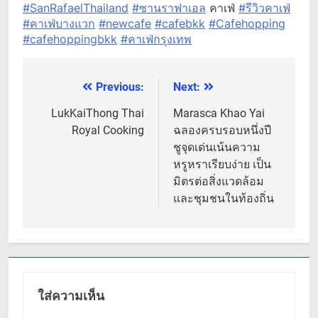
#SanRafaelThailand
#ซานราฟาเอล
คาเฟ่
#รีวิวคาเฟ่
#คาเฟ่บางแวก
#newcafe
#cafebkk
#Cafehopping
#cafehoppingbkk
#คาเฟ่กรุงเทพ
Previous:
Next:
แนะแนว
เรื่อง
LukKaiThong Thai
Marasca Khao Yai
Royal Cooking
ฉลองครบรอบหนึ่งปี
ชูจุดเด่นเน้นความ
หรูหราเรียบง่าย เป็น
มิตรต่อสิ่งแวดล้อม
และชุมชนในท้องถิ่น
ใส่ความเห็น