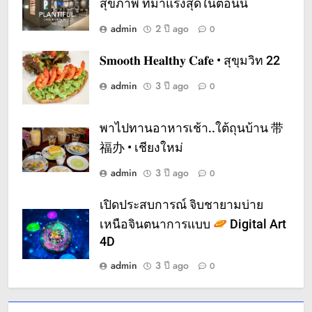
สุขภาพ ที่มาแรงสุดในตอนนี้
admin
2 ปี ago
0
𝐒𝐦𝐨𝐨𝐭𝐡 𝐇𝐞𝐚𝐥𝐭𝐡𝐲 𝐂𝐚𝐟𝐞 • สุขุมวิท 22
admin
3 ปี ago
0
พาไปทานอาหารเช้า..ใต้ถุนบ้าน 带
福办 • เชียงใหม่
admin
3 ปี ago
0
เปิดประสบการณ์ จิบชายามบ่าย
เหนือจินตนาการแบบ
Digital Art
4D
admin
3 ปี ago
0