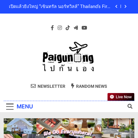
Skip
คุณภาพชีวิตของผู้คนทุกเจเนอเรชัน
เซ็นทรัลพัฒนา พร้อมด้วยบริษัทในกลุ่มเซ็นทรัล ร่วม
to
ถวายความอาลัย และน้อมสำนึกในพระกรุณาธิคุณ
ของสมเด็จพระเจ้าลูกเธอ เจ้าฟ้าพัชรกิติยาภา นเรนทิ
content
โออิชิ จับมือ เอสซีจีซี พัฒนาบรรจุภัณฑ์อาหารรักษ์
ราเทพยวดี กรมหลวงราชสาริณีสิริพัชร มหาวัชรราช
โลก ด้วยเทคโนโลยีย่อยสลายทางชีวภาพ “EcoRevo”
ธิดา เป็นล้นพ้น
เพื่อผู้บริโภคและสิ่งแวดล้อมที่ยั่งยืน
‘GMM SHOW’ ชวนสัมผัสฤดูแห่งความสุขกับ Chang
Cold Brew Cool Club Presents ‘นั่งเล่น 10’ เทศกาล
ดนตรีท่ามกลางธรรมชาติบรรยากาศดีที่สุดและสบาย
เปิดแล้วยิ่งใหญ่ “เซ็นทรัล นอร์ทวิลล์” Thailand’s First
ที่สุด ปักหมุด 19 ธันวาคมนี้ ที่ทองสมบูรณ์คลับ เขา
Outdoor-Inspired Indoor Shopping Centre ยกระดับ
ใหญ่
คุณภาพชีวิตของผู้คนทุกเจเนอเรชัน
เซ็นทรัลพัฒนา พร้อมด้วยบริษัทในกลุ่มเซ็นทรัล ร่วม
ถวายความอาลัย และน้อมสำนึกในพระกรุณาธิคุณ
ของสมเด็จพระเจ้าลูกเธอ เจ้าฟ้าพัชรกิติยาภา นเรนทิ
โออิชิ จับมือ เอสซีจีซี พัฒนาบรรจุภัณฑ์อาหารรักษ์
ราเทพยวดี กรมหลวงราชสาริณีสิริพัชร มหาวัชรราช
Paiguneng.com
โลก ด้วยเทคโนโลยีย่อยสลายทางชีวภาพ “EcoRevo”
ธิดา เป็นล้นพ้น
ไปกันเอง
เพื่อผู้บริโภคและสิ่งแวดล้อมที่ยั่งยืน
NEWSLETTER
RANDOM NEWS
Live Now
MENU