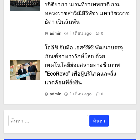
รกิติยาภา นเรนทิราเทพยวดี กรม
หลวงราชสาริณีสิริพัชร มหาวัชรราช
ธิดา เป็นล้นพ้น
admin
1 เดือน ago
0
โออิชิ จับมือ เอสซีจีซี พัฒนาบรรจุ
ภัณฑ์อาหารรักษ์โลก ด้วย
เทคโนโลยีย่อยสลายทางชีวภาพ
“EcoRevo” เพื่อผู้บริโภคและสิ่ง
แวดล้อมที่ยั่งยืน
admin
1 เดือน ago
0
ค้นหา
สำหรับ: