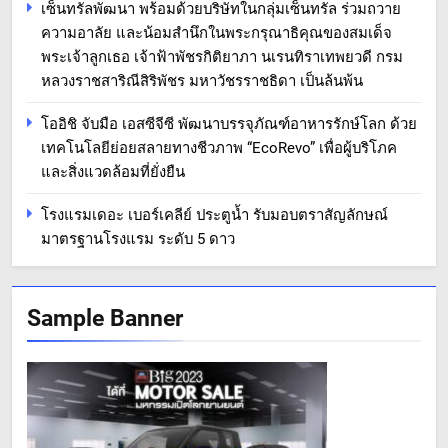
เซ็นทรัลพัฒนา พร้อมด้วยบริษัทในกลุ่มเซ็นทรัล ร่วมถวาย
ความอาลัย และน้อมสำนึกในพระกรุณาธิคุณของสมเด็จ
พระเจ้าลูกเธอ เจ้าฟ้าพัชรกิติยาภา นเรนทิราเทพยวดี กรม
หลวงราชสาริณีสิริพัชร มหาวัชรราชธิดา เป็นล้นพ้น
โออิชิ จับมือ เอสซีจีซี พัฒนาบรรจุภัณฑ์อาหารรักษ์โลก ด้วย
เทคโนโลยีย่อยสลายทางชีวภาพ “EcoRevo” เพื่อผู้บริโภค
และสิ่งแวดล้อมที่ยั่งยืน
โรงแรมเดอะ เบอร์เคลีย์ ประตูน้ำ รับมอบตราสัญลักษณ์
มาตรฐานโรงแรม ระดับ 5 ดาว
Sample Banner