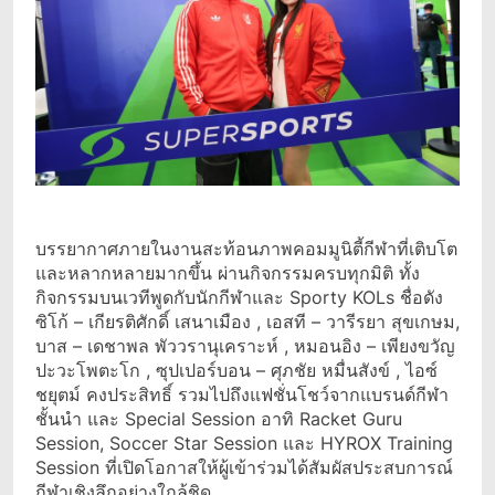
บรรยากาศภายในงานสะท้อนภาพคอมมูนิตี้กีฬาที่เติบโต
และหลากหลายมากขึ้น ผ่านกิจกรรมครบทุกมิติ ทั้ง
กิจกรรมบนเวทีพูดกับนักกีฬาและ Sporty KOLs ชื่อดัง
ซิโก้ – เกียรติศักดิ์ เสนาเมือง , เอสที – วารีรยา สุขเกษม,
บาส – เดชาพล พัววรานุเคราะห์ , หมอนอิง – เพียงขวัญ
ปะวะโพตะโก , ซุปเปอร์บอน – ศุภชัย หมื่นสังข์ , ไอซ์
ชยุตม์ คงประสิทธิ์ รวมไปถึงแฟชั่นโชว์จากแบรนด์กีฬา
ชั้นนำ และ Special Session อาทิ Racket Guru
Session, Soccer Star Session และ HYROX Training
Session ที่เปิดโอกาสให้ผู้เข้าร่วมได้สัมผัสประสบการณ์
กีฬาเชิงลึกอย่างใกล้ชิด