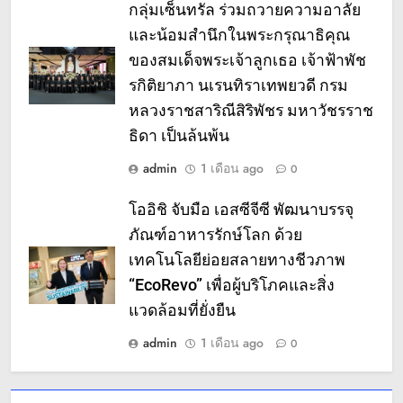
กลุ่มเซ็นทรัล ร่วมถวายความอาลัย
และน้อมสำนึกในพระกรุณาธิคุณ
ของสมเด็จพระเจ้าลูกเธอ เจ้าฟ้าพัช
รกิติยาภา นเรนทิราเทพยวดี กรม
หลวงราชสาริณีสิริพัชร มหาวัชรราช
ธิดา เป็นล้นพ้น
admin
1 เดือน ago
0
โออิชิ จับมือ เอสซีจีซี พัฒนาบรรจุ
ภัณฑ์อาหารรักษ์โลก ด้วย
เทคโนโลยีย่อยสลายทางชีวภาพ
“EcoRevo” เพื่อผู้บริโภคและสิ่ง
แวดล้อมที่ยั่งยืน
admin
1 เดือน ago
0