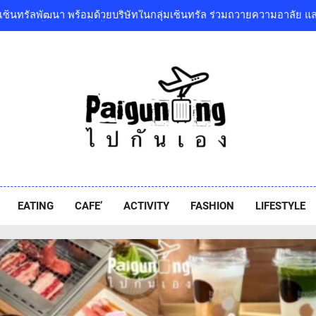
เซ็นทรัลพัฒนา พร้อมด้วยบริษัทในกลุ่มเซ็นทรัล ร่วมถวายความอาลัย 
พระเจ้าลูกเธอ เจ้าฟ้าพัชรกิติยาภา นเรนทิราเทพยวดี กรมหลวงราชสา
โออิชิ จับมือ เอสซีจีซี พัฒนาบรรจุภัณฑ์อาหารรักษ์โลก ด้วยเทคโนโ
‘GMM SHOW’ ชวนสัมผัสฤดูแห่งความสุขกับ Chang Cold Brew Cool Cl
ท่ามกลางธรรมชาติบรรยากาศดีที่สุดและสบายที่สุด ปักหมุด 1
ปิดแล้วยิ่งใหญ่ “เซ็นทรัล นอร์ทวิลล์” Thailand’s First Outdoor-Inspir
เซ็นทรัลพัฒนา พร้อมด้วยบริษัทในกลุ่มเซ็นทรัล ร่วมถวายความอาลัย 
พระเจ้าลูกเธอ เจ้าฟ้าพัชรกิติยาภา นเรนทิราเทพยวดี กรมหลวงราชสา
iguneng.com
โออิชิ จับมือ เอสซีจีซี พัฒนาบรรจุภัณฑ์อาหารรักษ์โลก ด้วยเทคโนโ
EATING
CAFE’
ACTIVITY
FASHION
LIFESTYLE