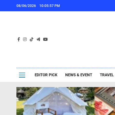
Skip
08/06/2026
10:06:00 PM
to
content
เ
Pa
ไปกันเอง
EDITOR PICK
NEWS & EVENT
TRAVEL