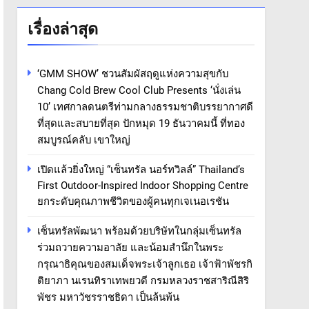
เรื่องล่าสุด
‘GMM SHOW’ ชวนสัมผัสฤดูแห่งความสุขกับ
Chang Cold Brew Cool Club Presents ‘นั่งเล่น
10’ เทศกาลดนตรีท่ามกลางธรรมชาติบรรยากาศดี
ที่สุดและสบายที่สุด ปักหมุด 19 ธันวาคมนี้ ที่ทอง
สมบูรณ์คลับ เขาใหญ่
เปิดแล้วยิ่งใหญ่ “เซ็นทรัล นอร์ทวิลล์” Thailand’s
First Outdoor-Inspired Indoor Shopping Centre
ยกระดับคุณภาพชีวิตของผู้คนทุกเจเนอเรชัน
เซ็นทรัลพัฒนา พร้อมด้วยบริษัทในกลุ่มเซ็นทรัล
ร่วมถวายความอาลัย และน้อมสำนึกในพระ
กรุณาธิคุณของสมเด็จพระเจ้าลูกเธอ เจ้าฟ้าพัชรกิ
ติยาภา นเรนทิราเทพยวดี กรมหลวงราชสาริณีสิริ
พัชร มหาวัชรราชธิดา เป็นล้นพ้น