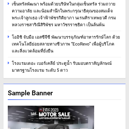
เซ็นทรัลพัฒนา พร้อมด้วยบริษัทในกลุ่มเซ็นทรัล ร่วมถวาย
ความอาลัย และน้อมสำนึกในพระกรุณาธิคุณของสมเด็จ
พระเจ้าลูกเธอ เจ้าฟ้าพัชรกิติยาภา นเรนทิราเทพยวดี กรม
หลวงราชสาริณีสิริพัชร มหาวัชรราชธิดา เป็นล้นพ้น
โออิชิ จับมือ เอสซีจีซี พัฒนาบรรจุภัณฑ์อาหารรักษ์โลก ด้วย
เทคโนโลยีย่อยสลายทางชีวภาพ “EcoRevo” เพื่อผู้บริโภค
และสิ่งแวดล้อมที่ยั่งยืน
โรงแรมเดอะ เบอร์เคลีย์ ประตูน้ำ รับมอบตราสัญลักษณ์
มาตรฐานโรงแรม ระดับ 5 ดาว
Sample Banner