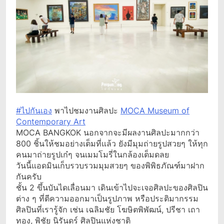
#ไปกันเอง
พาไปชมงานศิลปะ
MOCA Museum of
Contemporary Art
MOCA BANGKOK นอกจากจะมีผลงานศิลปะมากกว่า
800 ชิ้นให้ชมอย่างเต็มที่แล้ว ยังมีมุมถ่ายรูปสวยๆ ให้ทุก
คนมาถ่ายรูปเก๋ๆ จนเมมโมรี่ในกล้องเต็มดลย
วันนี้แอดมินเก็บรวบรวมมุมสวยๆ ของพิพิธภัณฑ์มาฝาก
กันครับ
ชั้น 2 ขึ้นบันไดเลื่อนมา เดินเข้าไปจะเจอศิลปะของศิลปิน
ต่าง ๆ ที่ตีความออกมาเป็นรูปภาพ หรือประติมากรรม
ศิลปินที่เรารู้จัก เช่น เฉลิมชัย โฆษิตพิพัฒน์, ปรีชา เถา
ทอง, พิชัย นิรันดร์ ศิลปินแห่งชาติ