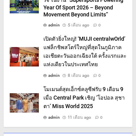
ร์จี้ ในงาน “Supersports Powering
Year Of Sport 2026 – Beyond
Movement Beyond Limits”
admin
5 เดือน ago
0
เปิดตัวยิ่งใหญ่! ‘MUJI centralwOrld’
แฟล็กชิพสโตร์ใหญ่ที่สุดในภูมิภาค
เอเชียตะวันออกเฉียงใต้ ครั้งแรกและ
แห่งเดียวในประเทศไทย
admin
8 เดือน ago
0
โมเมนต์สุดเอ็กซ์คลูซีฟรับ 9 เดือน 9
เมื่อ Central Park เชิญ ‘โอปอล สุชา
ตา’ Miss World 2025
admin
11 เดือน ago
0