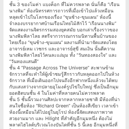
ชั้น 3 ของโมค่า แบงค็อก ที่ไม่ควรพลาด นั่นก็คือ “เรือน
นางพิม“ ห้องนิทรรศการถาวรที่เมื่อเข้าไปแล้วเหมือน
หลุดเข้าไปในโลกของเรื่อง “ขุนช้าง-ขุนแผน” ห้องนี้
จำลองบรรยากาศบ้านเรือนไทยไม้สักไว้ “เรือนนางพิม”
จัดแสดงงานจิตรกรรมสองยุคสมัย บอกเล่าเรื่องราวของ
นางพิมพิลาไลย สตรีจากวรรณกรรมนิทานพื้นบ้านของ
ไทยเรื่อง “ขุนช้าง-ขุนแผน” ผลงานที่นำมาจัดแสดงโดย
อาจารย์เหม เวชกร และอาจารย์สุขี สมเงิน นั้นตีความ
นางพิมพิลาไลยไว้คนละแง่มุม ทั้ง “วันทองสองใจ” และ
“วันทองแสนดี”
ชั้น 4 ”Passage Across The Universe” สะพานข้าม
จักรวาลที่จะทำให้ผู้เข้าชมรู้สึกราวกับหลุดออกไปในห้วง
จักรวาล ที่เมื่อเดินออกไปจนถึงอีกฟากหนึ่งแล้วจะได้พบ
กับแสงสว่างจากปลายอุโมงค์รูปไข่ใบใหญ่ ซึ่งเป็นอีกมุม
ยอดฮิตบนชั้น 4 ในโมค่าที่หลายคนไม่ควรพลาด
ชั้น 5 ชั้นนี้รวมงานศิลปะจากหลากหลายชาติ มีห้องที่น่า
สนใจชื่อห้อง “Richard Green” เป็นห้องสีเขียว เวลาเข้า
ห้องนี้เหมือนได้ไปอยู่ในยุโรป ห้องนี้จัดแสดงภาพวาด
สวยงามมาก และ Hilight ที่สำคัญอีกมุมหนึ่ง ต้องไม่
พลาดไฮไลต์บริเวณโถงบันไดที่ชั้น 5 นี้เลย อีกมุมหนึ่งที่