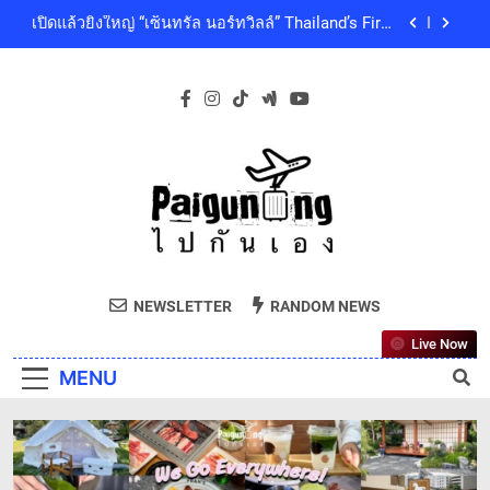
Skip
คุณภาพชีวิตของผู้คนทุกเจเนอเรชัน
เซ็นทรัลพัฒนา พร้อมด้วยบริษัทในกลุ่มเซ็นทรัล ร่วม
to
ถวายความอาลัย และน้อมสำนึกในพระกรุณาธิคุณ
ของสมเด็จพระเจ้าลูกเธอ เจ้าฟ้าพัชรกิติยาภา นเรนทิ
content
โออิชิ จับมือ เอสซีจีซี พัฒนาบรรจุภัณฑ์อาหารรักษ์
ราเทพยวดี กรมหลวงราชสาริณีสิริพัชร มหาวัชรราช
โลก ด้วยเทคโนโลยีย่อยสลายทางชีวภาพ “EcoRevo”
ธิดา เป็นล้นพ้น
เพื่อผู้บริโภคและสิ่งแวดล้อมที่ยั่งยืน
‘GMM SHOW’ ชวนสัมผัสฤดูแห่งความสุขกับ Chang
Cold Brew Cool Club Presents ‘นั่งเล่น 10’ เทศกาล
ดนตรีท่ามกลางธรรมชาติบรรยากาศดีที่สุดและสบาย
เปิดแล้วยิ่งใหญ่ “เซ็นทรัล นอร์ทวิลล์” Thailand’s First
ที่สุด ปักหมุด 19 ธันวาคมนี้ ที่ทองสมบูรณ์คลับ เขา
Outdoor-Inspired Indoor Shopping Centre ยกระดับ
ใหญ่
คุณภาพชีวิตของผู้คนทุกเจเนอเรชัน
เซ็นทรัลพัฒนา พร้อมด้วยบริษัทในกลุ่มเซ็นทรัล ร่วม
ถวายความอาลัย และน้อมสำนึกในพระกรุณาธิคุณ
ของสมเด็จพระเจ้าลูกเธอ เจ้าฟ้าพัชรกิติยาภา นเรนทิ
โออิชิ จับมือ เอสซีจีซี พัฒนาบรรจุภัณฑ์อาหารรักษ์
ราเทพยวดี กรมหลวงราชสาริณีสิริพัชร มหาวัชรราช
Paiguneng.com
โลก ด้วยเทคโนโลยีย่อยสลายทางชีวภาพ “EcoRevo”
ธิดา เป็นล้นพ้น
ไปกันเอง
เพื่อผู้บริโภคและสิ่งแวดล้อมที่ยั่งยืน
NEWSLETTER
RANDOM NEWS
Live Now
MENU