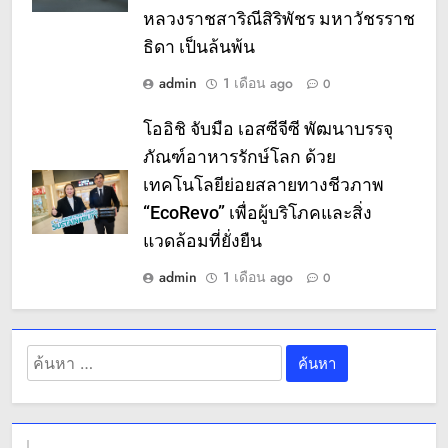
หลวงราชสาริณีสิริพัชร มหาวัชรราช
ธิดา เป็นล้นพ้น
admin
1 เดือน ago
0
โออิชิ จับมือ เอสซีจีซี พัฒนาบรรจุ
ภัณฑ์อาหารรักษ์โลก ด้วย
เทคโนโลยีย่อยสลายทางชีวภาพ
“EcoRevo” เพื่อผู้บริโภคและสิ่ง
แวดล้อมที่ยั่งยืน
admin
1 เดือน ago
0
ค้นหา
สำหรับ: