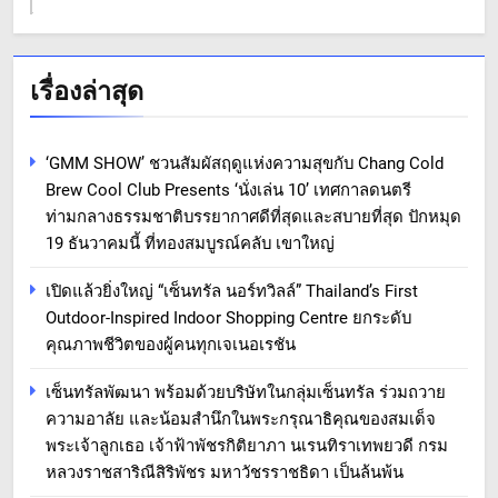
เรื่องล่าสุด
‘GMM SHOW’ ชวนสัมผัสฤดูแห่งความสุขกับ Chang Cold
Brew Cool Club Presents ‘นั่งเล่น 10’ เทศกาลดนตรี
ท่ามกลางธรรมชาติบรรยากาศดีที่สุดและสบายที่สุด ปักหมุด
19 ธันวาคมนี้ ที่ทองสมบูรณ์คลับ เขาใหญ่
เปิดแล้วยิ่งใหญ่ “เซ็นทรัล นอร์ทวิลล์” Thailand’s First
Outdoor-Inspired Indoor Shopping Centre ยกระดับ
คุณภาพชีวิตของผู้คนทุกเจเนอเรชัน
เซ็นทรัลพัฒนา พร้อมด้วยบริษัทในกลุ่มเซ็นทรัล ร่วมถวาย
ความอาลัย และน้อมสำนึกในพระกรุณาธิคุณของสมเด็จ
พระเจ้าลูกเธอ เจ้าฟ้าพัชรกิติยาภา นเรนทิราเทพยวดี กรม
หลวงราชสาริณีสิริพัชร มหาวัชรราชธิดา เป็นล้นพ้น