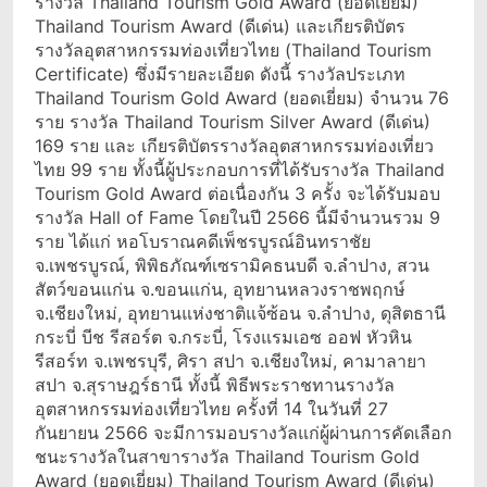
รางวัล Thailand Tourism Gold Award (ยอดเยี่ยม)
Thailand Tourism Award (ดีเด่น) และเกียรติบัตร
รางวัลอุตสาหกรรมท่องเที่ยวไทย (Thailand Tourism
Certificate) ซึ่งมีรายละเอียด ดังนี้ รางวัลประเภท
Thailand Tourism Gold Award (ยอดเยี่ยม) จำนวน 76
ราย รางวัล Thailand Tourism Silver Award (ดีเด่น)
169 ราย และ เกียรติบัตรรางวัลอุตสาหกรรมท่องเที่ยว
ไทย 99 ราย ทั้งนี้ผู้ประกอบการที่ได้รับรางวัล Thailand
Tourism Gold Award ต่อเนื่องกัน 3 ครั้ง จะได้รับมอบ
รางวัล Hall of Fame โดยในปี 2566 นี้มีจำนวนรวม 9
ราย ได้แก่ หอโบราณคดีเพ็ชรบูรณ์อินทราชัย
จ.เพชรบูรณ์, พิพิธภัณฑ์เซรามิคธนบดี จ.ลำปาง, สวน
สัตว์ขอนแก่น จ.ขอนแก่น, อุทยานหลวงราชพฤกษ์
จ.เชียงใหม่, อุทยานแห่งชาติแจ้ซ้อน จ.ลำปาง, ดุสิตธานี
กระบี่ บีช รีสอร์ต จ.กระบี่, โรงแรมเอซ ออฟ หัวหิน
รีสอร์ท จ.เพชรบุรี, ศิรา สปา จ.เชียงใหม่, คามาลายา
สปา จ.สุราษฎร์ธานี ทั้งนี้ พิธีพระราชทานรางวัล
อุตสาหกรรมท่องเที่ยวไทย ครั้งที่ 14 ในวันที่ 27
กันยายน 2566 จะมีการมอบรางวัลแก่ผู้ผ่านการคัดเลือก
ชนะรางวัลในสาขารางวัล Thailand Tourism Gold
Award (ยอดเยี่ยม) Thailand Tourism Award (ดีเด่น)