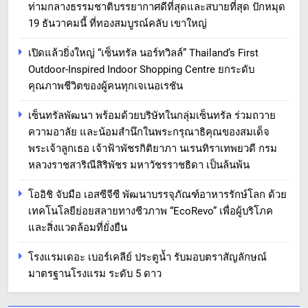
ท่ามกลางธรรมชาติบรรยากาศดีที่สุดและสบายที่สุด ปักหมุด
19 ธันวาคมนี้ ที่ทองสมบูรณ์คลับ เขาใหญ่
เปิดแล้วยิ่งใหญ่ “เซ็นทรัล นอร์ทวิลล์” Thailand’s First
Outdoor-Inspired Indoor Shopping Centre ยกระดับ
คุณภาพชีวิตของผู้คนทุกเจเนอเรชัน
เซ็นทรัลพัฒนา พร้อมด้วยบริษัทในกลุ่มเซ็นทรัล ร่วมถวาย
ความอาลัย และน้อมสำนึกในพระกรุณาธิคุณของสมเด็จ
พระเจ้าลูกเธอ เจ้าฟ้าพัชรกิติยาภา นเรนทิราเทพยวดี กรม
หลวงราชสาริณีสิริพัชร มหาวัชรราชธิดา เป็นล้นพ้น
โออิชิ จับมือ เอสซีจีซี พัฒนาบรรจุภัณฑ์อาหารรักษ์โลก ด้วย
เทคโนโลยีย่อยสลายทางชีวภาพ “EcoRevo” เพื่อผู้บริโภค
และสิ่งแวดล้อมที่ยั่งยืน
โรงแรมเดอะ เบอร์เคลีย์ ประตูน้ำ รับมอบตราสัญลักษณ์
มาตรฐานโรงแรม ระดับ 5 ดาว