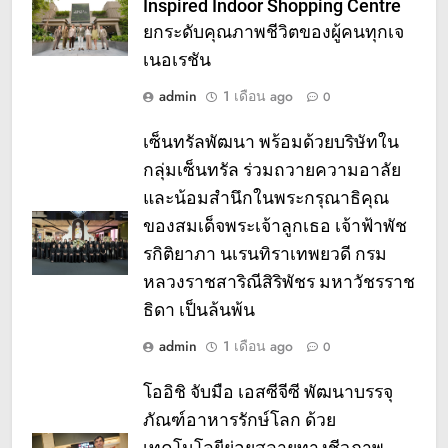
Inspired Indoor Shopping Centre
ยกระดับคุณภาพชีวิตของผู้คนทุกเจ
เนอเรชัน
admin
1 เดือน ago
0
เซ็นทรัลพัฒนา พร้อมด้วยบริษัทใน
กลุ่มเซ็นทรัล ร่วมถวายความอาลัย
และน้อมสำนึกในพระกรุณาธิคุณ
ของสมเด็จพระเจ้าลูกเธอ เจ้าฟ้าพัช
รกิติยาภา นเรนทิราเทพยวดี กรม
หลวงราชสาริณีสิริพัชร มหาวัชรราช
ธิดา เป็นล้นพ้น
admin
1 เดือน ago
0
โออิชิ จับมือ เอสซีจีซี พัฒนาบรรจุ
ภัณฑ์อาหารรักษ์โลก ด้วย