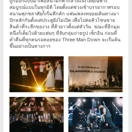
ถูกออกแบบมาเพื่อสนามกีฬากลางแจ้งโดยเฉพาะ
สมบูรณ์แบบในทุกมิติ โดยตั้งแต่ช่วงเช้าบรรยากาศรอบ
สนามศุภชลาศัยก็เริ่มคึกคัก แฟนเพลงทยอยเดินทางมา
ปักหลักกันตั้งแต่ประตูยังไม่เปิด เพื่อไปต่อคิวโซนขาย
สินค้าที่ระลึกของวง ที่คิวยาวตั้งแต่หัววัน ขณะที่อีกมุม
หนึ่งก็เต็มไปด้วยแฟนๆ ที่จับกลุ่มถ่ายรูป เช็กอิน ก่อนที่
ค่ำคืนที่ทุกคนรอคอยของ Three Man Down จะเริ่มต้น
ขึ้นอย่างเป็นทางการ