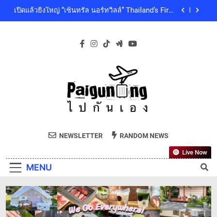
Skip
คุณภาพชีวิตของผู้คนทุกเจเนอเรชัน
เซ็นทรัลพัฒนา พร้อมด้วยบริษัทในกลุ่มเซ็นทรัล ร่วม
to
ถวายความอาลัย และน้อมสำนึกในพระกรุณาธิคุณ
ของสมเด็จพระเจ้าลูกเธอ เจ้าฟ้าพัชรกิติยาภา นเรนทิ
content
โออิชิ จับมือ เอสซีจีซี พัฒนาบรรจุภัณฑ์อาหารรักษ์
ราเทพยวดี กรมหลวงราชสาริณีสิริพัชร มหาวัชรราช
โลก ด้วยเทคโนโลยีย่อยสลายทางชีวภาพ “EcoRevo”
ธิดา เป็นล้นพ้น
เพื่อผู้บริโภคและสิ่งแวดล้อมที่ยั่งยืน
‘GMM SHOW’ ชวนสัมผัสฤดูแห่งความสุขกับ Chang
Cold Brew Cool Club Presents ‘นั่งเล่น 10’ เทศกาล
ดนตรีท่ามกลางธรรมชาติบรรยากาศดีที่สุดและสบาย
เปิดแล้วยิ่งใหญ่ “เซ็นทรัล นอร์ทวิลล์” Thailand’s First
ที่สุด ปักหมุด 19 ธันวาคมนี้ ที่ทองสมบูรณ์คลับ เขา
Outdoor-Inspired Indoor Shopping Centre ยกระดับ
ใหญ่
คุณภาพชีวิตของผู้คนทุกเจเนอเรชัน
เซ็นทรัลพัฒนา พร้อมด้วยบริษัทในกลุ่มเซ็นทรัล ร่วม
ถวายความอาลัย และน้อมสำนึกในพระกรุณาธิคุณ
ของสมเด็จพระเจ้าลูกเธอ เจ้าฟ้าพัชรกิติยาภา นเรนทิ
โออิชิ จับมือ เอสซีจีซี พัฒนาบรรจุภัณฑ์อาหารรักษ์
ราเทพยวดี กรมหลวงราชสาริณีสิริพัชร มหาวัชรราช
Paiguneng.com
โลก ด้วยเทคโนโลยีย่อยสลายทางชีวภาพ “EcoRevo”
ธิดา เป็นล้นพ้น
ไปกันเอง
เพื่อผู้บริโภคและสิ่งแวดล้อมที่ยั่งยืน
NEWSLETTER
RANDOM NEWS
Live Now
MENU