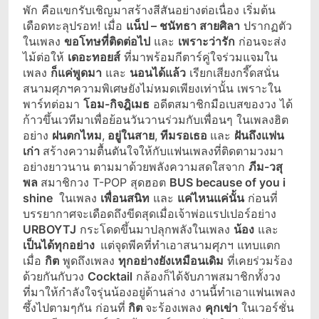
พัก คือแขกรับเชิญมาสร้างสีสันอย่างต่อเนื่อง เริ่มต้น
เดือดทะลุปรอท! เมื่อ
แน็ป – ชนัทธา สายศิลา
ปรากฏตัว
ในเพลง
ขอโทษที่ติดต่อไป
และ
เพราะว่ารัก
ก่อนจะส่ง
ไม้ต่อให้
เดอะทอยส์
ที่มาพร้อมกีตาร์คู่ใจร่วมแจมใน
เพลง
ก็แค่พูดมา
และ
นอนได้แล้ว
เรียกเสียงกรี๊ดสนั่น
สนามศุภฯความพิเศษยังไม่หมดเพียงเท่านั้น เพราะใน
พาร์ทต่อมา
โอม-กิจฎิเมธ
อดีตสมาชิกมือเบสของวง ได้
ก้าวขึ้นเวทีมาเพื่อย้อนวันวานร่วมกับเพื่อนๆ ในเพลงฮิต
อย่าง
ฝนตกไหม
,
อยู่ในสาย
,
ทีมรอเธอ
และ
ฝันถึงแฟน
เก่า
สร้างความตื้นตันใจให้กับแฟนเพลงที่ติดตามวงมา
อย่างยาวนาน ตามมาด้วยพลังความสดใสจาก
ภีม-วสุ
พล
สมาชิกวง T-POP สุดฮอต
BUS because of you i
shine
ในเพลง
เพื่อนสนิท
และ
แค่ไหนแค่นั้น
ก่อนที่
บรรยากาศจะเดือดถึงขีดสุดเมื่อเจ้าพ่อแรปเปอร์อย่าง
URBOYTJ
กระโดดขึ้นมาปลุกพลังในเพลง
น้อง
และ
เป็นได้ทุกอย่าง
แต่จุดพีคที่ทำเอาสนามศุภฯ แทบแตก
เมื่อ
กิต
พูดถึงเพลง
ทุกอย่างยังเหมือนเดิม
ที่เคยร่วมร้อง
ด้วยกันกับวง
Cocktail
กล้องก็ได้จับภาพสมาชิกทั้งวง
ที่มาให้กำลังใจรุ่นน้องอยู่ด้านล่าง งานนี้ทำเอาแฟนเพลง
ซึ้งไปตามๆกัน ก่อนที่
กิต
จะร้องเพลง
คุกเข่า
ในเวอร์ชั่น