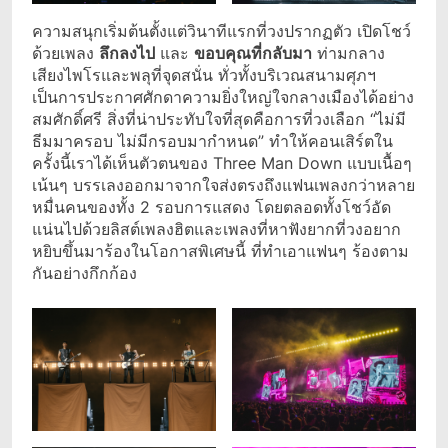
ความสนุกเริ่มต้นตั้งแต่วินาทีแรกที่วงปรากฏตัว เปิดโชว์
ด้วยเพลง
ลึกลงไป
และ
ขอบคุณที่กลับมา
ท่ามกลาง
เสียงไพโรและพลุที่จุดสนั่น ทั่วทั้งบริเวณสนามศุภฯ
เป็นการประกาศศักดาความยิ่งใหญ่ใจกลางเมืองได้อย่าง
สมศักดิ์ศรี สิ่งที่น่าประทับใจที่สุดคือการที่วงเลือก “ไม่มี
ธีมมาครอบ ไม่มีกรอบมากำหนด” ทำให้คอนเสิร์ตใน
ครั้งนี้เราได้เห็นตัวตนของ Three Man Down แบบเนื้อๆ
เน้นๆ บรรเลงออกมาจากใจส่งตรงถึงแฟนเพลงกว่าหลาย
หมื่นคนของทั้ง 2 รอบการแสดง โดยตลอดทั้งโชว์อัด
แน่นไปด้วยลิสต์เพลงฮิตและเพลงที่หาฟังยากที่วงอยาก
หยิบขึ้นมาร้องในโอกาสพิเศษนี้ ที่ทำเอาแฟนๆ ร้องตาม
กันอย่างกึกก้อง