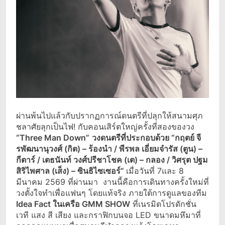
ผ่านพ้นไปแล้วกับปรากฏการณ์ดนตรีที่ปลุกให้สนามศุภ
ชลาศัยลุกเป็นไฟ! กับคอนเสิร์ตใหญ่ครั้งที่สองของวง
“Three Man Down”
วงดนตรีที่ประกอบด้วย “กฤตย์ จี
รพัฒนานุวงศ์ (กิต) – ร้องนำ / พีรพล เอี่ยมจำรัส (ตูน) –
กีตาร์ / เตธนันท์ วงศ์ปรีชาโชค (เต) – กลอง / วิศรุต ปฐม
สิริไพศาล (เส็ง) – ซินธิไซเซอร์”
เมื่อวันที่ 7และ 8
มีนาคม 2569 ที่ผ่านมา งานนี้คือการเดินทางครั้งใหม่ที่
วงตั้งใจทำเพื่อแฟนๆ โดยแท้จริง ภายใต้การดูแลของทีม
Idea Fact ในเครือ GMM SHOW
ที่เนรมิตโปรดักชั่น
เวที แสง สี เสียง และกราฟิกบนจอ LED ขนาดมหึมาที่