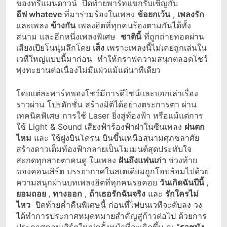
ของทรีแมนดาวน์ ปิดท้ายพาร์ทแขกรับเชิญกับ
อีฟ
whateve
ที่มาร่วมร้องในเพลง
ข้อยกเว้น
,
เพลงรัก
และเพลง
ข้างกัน
เพลงฮิตที่ทุกคนร้องตามกันได้ทั้ง
สนาม และอีกหนึ่งเพลงพิเศษ
ชาตินี้
ที่ถูกถ่ายทอดผ่าน
เสียงเปียโนนุ่มลึกโดย
เส็ง
เพราะเพลงนี้ไม่เคยถูกเล่นใน
เวทีใหญ่แบบนี้มาก่อน ทำให้กราฟความสนุกตลอดโชว์
พุ่งทะยานต่อเนื่องไม่มีแผ่วแม้แต่นาทีเดียว
โดยแต่ละพาร์ทของโชว์มีการดีไซน์และบอกเล่าเรื่อง
ราวผ่าน โปรดักชั่น สร้างมิติได้อย่างตระการตา ผ่าน
เทคนิคพิเศษ การใช้ Laser ยิ่งสู่ท้องฟ้า หรือแม้แต่การ
ใช้ Light & Sound เสียงฟ้าร้องฟ้าฝ่าในซีนเพลง
ฝนตก
ไหม
และ ใช้ฝูงบินโดรน บินขึ้นเหนือสนามศุภชลาศัย
สร้างดาวเต็มท้องฟ้ากลายเป็นโมเมนต์สุดประทับใจ
สะกดทุกสายตาคนดู ในเพลง
ฝันถึงแฟนเก่า
ช่วงท้าย
ของคอนเสิร์ต บรรยากาศในสเตเดียมถูกโอบล้อมไปด้วย
ความสนุกผ่านบทเพลงฮิตที่ทุกคนรอคอย
วันเกิดฉันปีนี้
,
ยอมถอย
,
ทางออก
,
ถ้าเธอรักฉันจริง
และ
รักใครไม่
ไหว
ปิดท้ายค่ำคืนพิเศษนี้ ก่อนที่ไฟบนเวทีจะดับลง วง
ได้ทำการประกาศหมุดหมายสำคัญสู่ก้าวต่อไป ด้วยการ