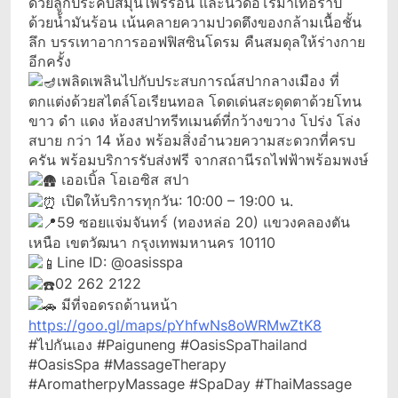
ด้วยลูกประคบสมุนไพรร้อน และนวดอโรมาเทอราปี
ด้วยน้ำมันร้อน เน้นคลายความปวดตึงของกล้ามเนื้อชั้น
ลึก บรรเทาอาการออฟฟิสซินโดรม คืนสมดุลให้ร่างกาย
อีกครั้ง
เพลิดเพลินไปกับประสบการณ์สปากลางเมือง ที่
ตกแต่งด้วยสไตล์โอเรียนทอล โดดเด่นสะดุดตาด้วยโทน
ขาว ดำ แดง ห้องสปาทรีทเมนต์ที่กว้างขวาง โปร่ง โล่ง
สบาย กว่า 14 ห้อง พร้อมสิ่งอำนวยความสะดวกที่ครบ
ครัน พร้อมบริการรับส่งฟรี จากสถานีรถไฟฟ้าพร้อมพงษ์
เออเบิ้ล โอเอซิส สปา
เปิดให้บริการทุกวัน: 10:00 – 19:00 น.
59 ซอยแจ่มจันทร์ (ทองหล่อ 20) แขวงคลองตัน
เหนือ เขตวัฒนา กรุงเทพมหานคร 10110
Line ID: @oasisspa
02 262 2122
มีที่จอดรถด้านหน้า
https://goo.gl/maps/pYhfwNs8oWRMwZtK8
#ไปกันเอง #Paiguneng #OasisSpaThailand
#OasisSpa #MassageTherapy
#AromatherpyMassage #SpaDay #ThaiMassage