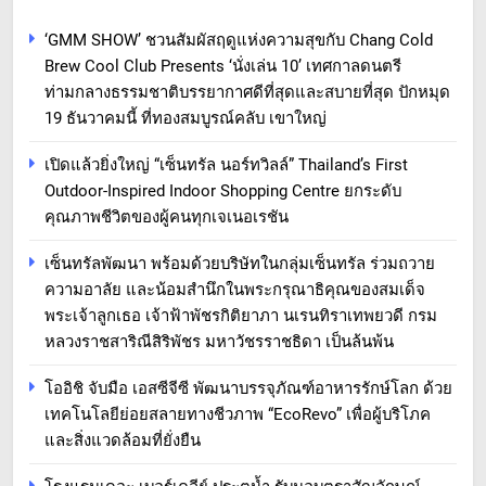
‘GMM SHOW’ ชวนสัมผัสฤดูแห่งความสุขกับ Chang Cold
Brew Cool Club Presents ‘นั่งเล่น 10’ เทศกาลดนตรี
ท่ามกลางธรรมชาติบรรยากาศดีที่สุดและสบายที่สุด ปักหมุด
19 ธันวาคมนี้ ที่ทองสมบูรณ์คลับ เขาใหญ่
เปิดแล้วยิ่งใหญ่ “เซ็นทรัล นอร์ทวิลล์” Thailand’s First
Outdoor-Inspired Indoor Shopping Centre ยกระดับ
คุณภาพชีวิตของผู้คนทุกเจเนอเรชัน
เซ็นทรัลพัฒนา พร้อมด้วยบริษัทในกลุ่มเซ็นทรัล ร่วมถวาย
ความอาลัย และน้อมสำนึกในพระกรุณาธิคุณของสมเด็จ
พระเจ้าลูกเธอ เจ้าฟ้าพัชรกิติยาภา นเรนทิราเทพยวดี กรม
หลวงราชสาริณีสิริพัชร มหาวัชรราชธิดา เป็นล้นพ้น
โออิชิ จับมือ เอสซีจีซี พัฒนาบรรจุภัณฑ์อาหารรักษ์โลก ด้วย
เทคโนโลยีย่อยสลายทางชีวภาพ “EcoRevo” เพื่อผู้บริโภค
และสิ่งแวดล้อมที่ยั่งยืน